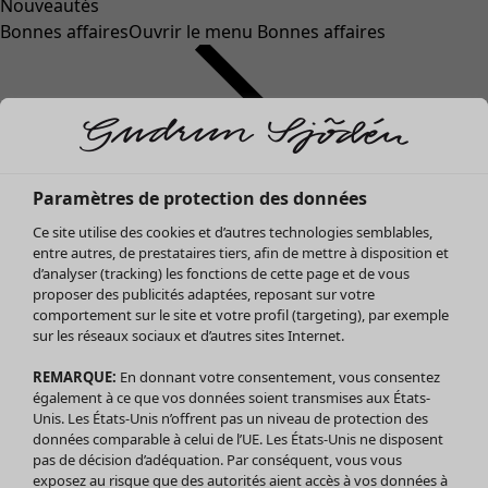
Nouveautés
Bonnes affaires
Ouvrir le menu Bonnes affaires
Paramètres de protection des données
Ce site utilise des cookies et d’autres technologies semblables,
entre autres, de prestataires tiers, afin de mettre à disposition et
d’analyser (tracking) les fonctions de cette page et de vous
proposer des publicités adaptées, reposant sur votre
Soldes Vêtements
Vêtements
Ouvrir le menu Vêtements
comportement sur le site et votre profil (targeting), par exemple
sur les réseaux sociaux et d’autres sites Internet.
Tous les vêtements
Robes
REMARQUE:
En donnant votre consentement, vous consentez
Tuniques
également à ce que vos données soient transmises aux États-
Blouses
Unis. Les États-Unis n’offrent pas un niveau de protection des
données comparable à celui de l’UE. Les États-Unis ne disposent
Tops
pas de décision d’adéquation. Par conséquent, vous vous
Gilets
exposez au risque que des autorités aient accès à vos données à