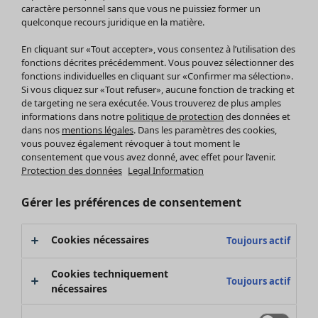
Pantalon
caractère personnel sans que vous ne puissiez former un
quelconque recours juridique en la matière.
Jupes
Manteaux & vestes
Vêtements
Maison
Ouvrir le menu Maison
En cliquant sur «Tout accepter», vous consentez à l’utilisation des
Leggings et collants
Nouveautés
fonctions décrites précédemment. Vous pouvez sélectionner des
Accessoires
fonctions individuelles en cliquant sur «Confirmer ma sélection».
Tous les vêtements
Si vous cliquez sur «Tout refuser», aucune fonction de tracking et
Chaussures
Robes
de targeting ne sera exécutée. Vous trouverez de plus amples
Vêtements de bain
Soldes Mobilier
Tuniques
informations dans notre
politique de protection
des données et
Basics
Bonnes affaires déco
dans nos
mentions légales
. Dans les paramètres des cookies,
Pulls
Décoration
vous pouvez également révoquer à tout moment le
Tops
consentement que vous avez donné, avec effet pour l’avenir.
Textiles
Pulls en tricot
Protection des données
Legal Information
Tapis
Gilets sans manches
Maison
Offres
Ouvrir le menu Offres
Éponge
Pantalons
Gérer les préférences de consentement
Nouveautés
Chemises et blouses
Voir toute la décoration
Gilets
Coussins
Cookies nécessaires
Toujours actif
Manteaux & vestes
Rideaux
Jupes
Tapis
Cookies techniquement
Toujours actif
Éponge
nécessaires
Céramique et verre