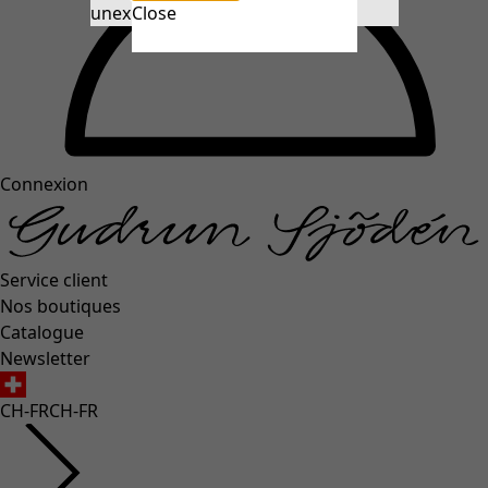
unexpectederror.buttontext
Close
Connexion
Service client
Nos boutiques
Catalogue
Newsletter
CH-FR
CH-FR