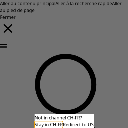
Aller au contenu principal
Aller à la recherche rapide
Aller
au pied de page
Fermer
Nouveautés : la collection d'automne haute en couleur de Gudrun »
Not in channel CH-FR?
Stay in CH-FR
Redirect to US