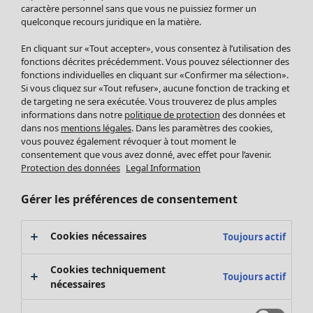
Pantalon
caractère personnel sans que vous ne puissiez former un
quelconque recours juridique en la matière.
Jupes
Manteaux & vestes
En cliquant sur «Tout accepter», vous consentez à l’utilisation des
Leggings et collants
fonctions décrites précédemment. Vous pouvez sélectionner des
Accessoires
fonctions individuelles en cliquant sur «Confirmer ma sélection».
Si vous cliquez sur «Tout refuser», aucune fonction de tracking et
Chaussures
de targeting ne sera exécutée. Vous trouverez de plus amples
Vêtements de bain
Soldes Mobilier
informations dans notre
politique de protection
des données et
Basics
Bonnes affaires déco
dans nos
mentions légales
. Dans les paramètres des cookies,
Décoration
vous pouvez également révoquer à tout moment le
consentement que vous avez donné, avec effet pour l’avenir.
Textiles
Protection des données
Legal Information
Tapis
Éponge
Gérer les préférences de consentement
Cookies nécessaires
Toujours actif
Cookies techniquement
Toujours actif
nécessaires