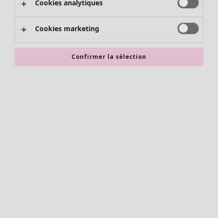
Cookies analytiques
Promos SOLDES
Les promos de Gudrun Sjödén
Cookies marketing
Nouvel arrivage
Bonnes affaires en soldes - jusqu'à -70
Confirmer la sélection