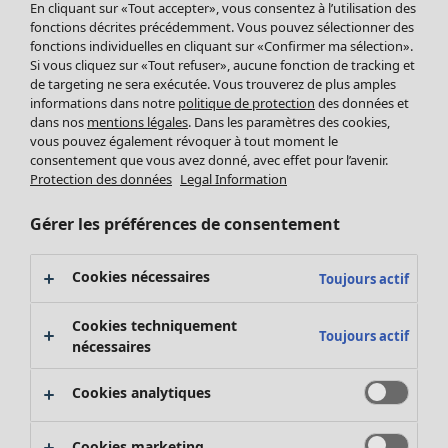
Pantalon
En cliquant sur «Tout accepter», vous consentez à l’utilisation des
fonctions décrites précédemment. Vous pouvez sélectionner des
Jupes
fonctions individuelles en cliquant sur «Confirmer ma sélection».
Manteaux & vestes
Vêtements
Maison
Ouvrir le menu Maison
Si vous cliquez sur «Tout refuser», aucune fonction de tracking et
Leggings et collants
de targeting ne sera exécutée. Vous trouverez de plus amples
Nouveautés
informations dans notre
politique de protection
des données et
Accessoires
Tous les vêtements
dans nos
mentions légales
. Dans les paramètres des cookies,
Chaussures
Robes
vous pouvez également révoquer à tout moment le
Vêtements de bain
Soldes Mobilier
Tuniques
consentement que vous avez donné, avec effet pour l’avenir.
Basics
Bonnes affaires déco
Protection des données
Legal Information
Pulls
Décoration
Tops
Gérer les préférences de consentement
Textiles
Pulls en tricot
Tapis
Gilets sans manches
Maison
Offres
Ouvrir le menu Offres
Éponge
Cookies nécessaires
Toujours actif
Pantalons
Nouveautés
Chemises et blouses
Voir toute la décoration
Cookies techniquement
Gilets
Coussins
Toujours actif
nécessaires
Manteaux & vestes
Rideaux
Jupes
Tapis
Cookies analytiques
Éponge
Céramique et verre
Cookies marketing