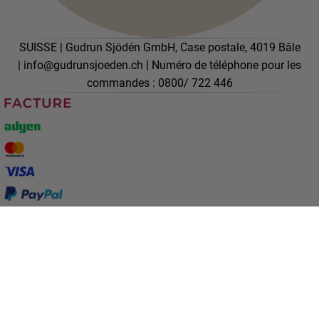
SUISSE | Gudrun Sjödén GmbH, Case postale, 4019 Bâle
|
info@gudrunsjoeden.ch
|
Numéro de téléphone pour les
commandes : 0800/ 722 446