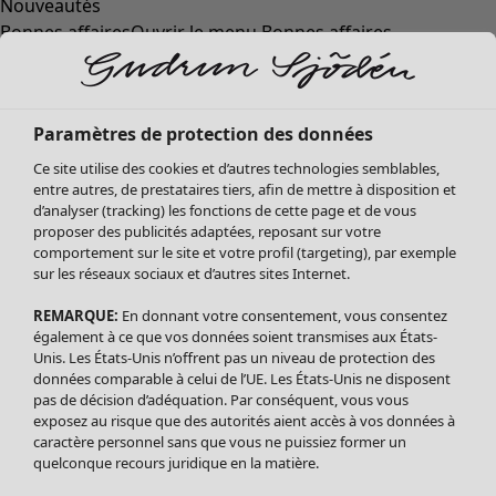
Nouveautés
Bonnes affaires
Ouvrir le menu Bonnes affaires
Paramètres de protection des données
Ce site utilise des cookies et d’autres technologies semblables,
entre autres, de prestataires tiers, afin de mettre à disposition et
d’analyser (tracking) les fonctions de cette page et de vous
proposer des publicités adaptées, reposant sur votre
comportement sur le site et votre profil (targeting), par exemple
sur les réseaux sociaux et d’autres sites Internet.
REMARQUE:
En donnant votre consentement, vous consentez
Soldes Vêtements
Vêtements
Ouvrir le menu Vêtements
également à ce que vos données soient transmises aux États-
Tous les vêtements
Unis. Les États-Unis n’offrent pas un niveau de protection des
Robes
données comparable à celui de l’UE. Les États-Unis ne disposent
Tuniques
pas de décision d’adéquation. Par conséquent, vous vous
exposez au risque que des autorités aient accès à vos données à
Blouses
caractère personnel sans que vous ne puissiez former un
Tops
quelconque recours juridique en la matière.
Gilets