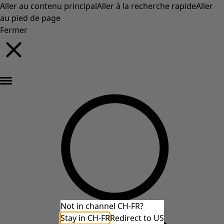
Aller au contenu principal
Aller à la recherche rapide
Aller
au pied de page
Fermer
Nouveautés : la collection d'automne haute en couleur de Gudrun »
Not in channel CH-FR?
Stay in CH-FR
Redirect to US