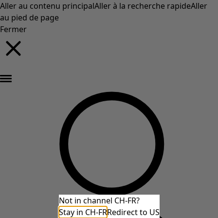
Aller au contenu principal
Aller à la recherche rapide
Aller
au pied de page
Fermer
Nouveautés : la collection d'automne haute en couleur de Gudrun »
Not in channel CH-FR?
Stay in CH-FR
Redirect to US