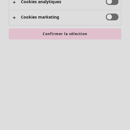
Cookies analytiques
Promos SOLDES
Les promos de Gudrun Sjödén
Cookies marketing
Nouvel arrivage
Bonnes affaires en soldes - jusqu'à -70
Confirmer la sélection