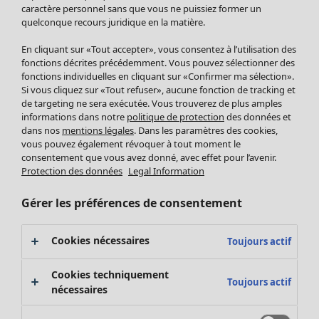
Pantalon
caractère personnel sans que vous ne puissiez former un
quelconque recours juridique en la matière.
Jupes
Manteaux & vestes
En cliquant sur «Tout accepter», vous consentez à l’utilisation des
Leggings et collants
fonctions décrites précédemment. Vous pouvez sélectionner des
Accessoires
fonctions individuelles en cliquant sur «Confirmer ma sélection».
Si vous cliquez sur «Tout refuser», aucune fonction de tracking et
Chaussures
de targeting ne sera exécutée. Vous trouverez de plus amples
Vêtements de bain
Soldes Mobilier
informations dans notre
politique de protection
des données et
Basics
Bonnes affaires déco
dans nos
mentions légales
. Dans les paramètres des cookies,
Décoration
vous pouvez également révoquer à tout moment le
consentement que vous avez donné, avec effet pour l’avenir.
Textiles
Protection des données
Legal Information
Tapis
Éponge
Gérer les préférences de consentement
Cookies nécessaires
Toujours actif
Cookies techniquement
Toujours actif
nécessaires