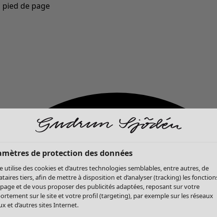
u pied de page
Nouveautés : la collection d'automne haute en couleur de Gudrun »
amètres de protection des données
te utilise des cookies et d’autres technologies semblables, entre autres, de
ataires tiers, afin de mettre à disposition et d’analyser (tracking) les fonction
 page et de vous proposer des publicités adaptées, reposant sur votre
rtement sur le site et votre profil (targeting), par exemple sur les réseaux
x et d’autres sites Internet.