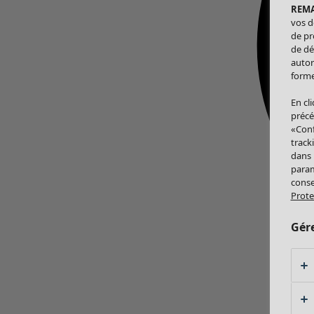
REM
vos d
de pr
de dé
autor
forme
En cl
précé
«Conf
track
dans
param
conse
Prote
Gér