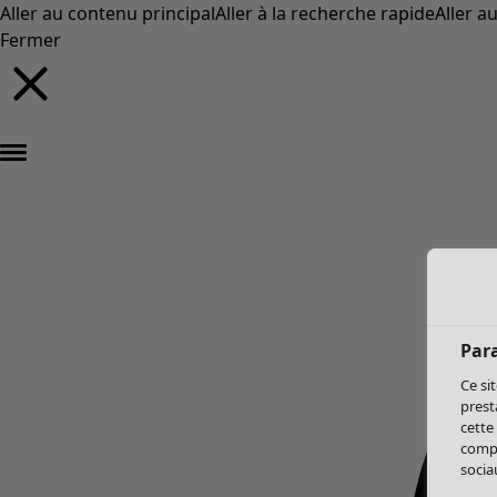
Aller au contenu principal
Aller à la recherche rapide
Aller a
Fermer
Par
Ce si
prest
cette
compo
sociau