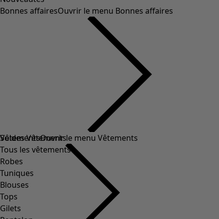
Bonnes affaires
Ouvrir le menu Bonnes affaires
Soldes Vêtements
Vêtements
Ouvrir le menu Vêtements
Tous les vêtements
Robes
Tuniques
Blouses
Tops
Gilets