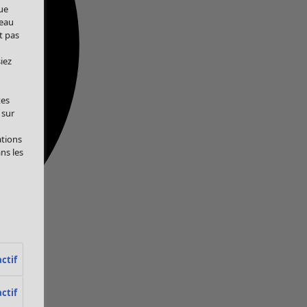
ue
veau
t pas
iez
tes
 sur
ations
ans les
ctif
ctif