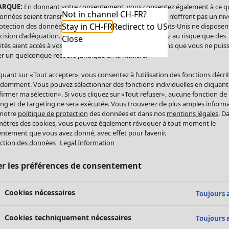
ARQUE:
En donnant votre consentement, vous consentez également à ce q
Not in channel CH-FR?
onnées soient transmises aux États-Unis. Les États-Unis n’offrent pas un ni
Stay in CH-FR
Redirect to US
otection des données comparable à celui de l’UE. Les États-Unis ne disposen
cision d’adéquation. Par conséquent, vous vous exposez au risque que des
Close
ités aient accès à vos données à caractère personnel sans que vous ne puiss
r un quelconque recours juridique en la matière.
iquant sur «Tout accepter», vous consentez à l’utilisation des fonctions décri
demment. Vous pouvez sélectionner des fonctions individuelles en cliquant
irmer ma sélection». Si vous cliquez sur «Tout refuser», aucune fonction de
ing et de targeting ne sera exécutée. Vous trouverez de plus amples inform
 notre
politique de protection
des données et dans nos
mentions légales
. D
ètres des cookies, vous pouvez également révoquer à tout moment le
ntement que vous avez donné, avec effet pour l’avenir.
ction des données
Legal Information
er les préférences de consentement
Cookies nécessaires
Toujours a
Cookies techniquement nécessaires
Toujours a