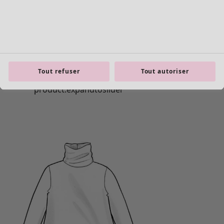
Tout refuser
Tout autoriser
Les basiques
Tous les basiques
Nouveautés basiques
Robes & Tuniques
Tops
Pantalons & Leggings
Basiques tissés
Basiques en jersey
Basiques en maille