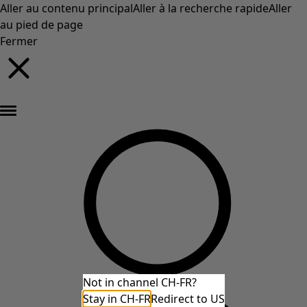
Aller au contenu principal
Aller à la recherche rapide
Aller
au pied de page
Fermer
Nouveautés : la collection d'automne haute en couleur de Gudrun »
Not in channel CH-FR?
Stay in CH-FR
Redirect to US