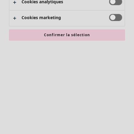
Cookies analytiques
Promos SOLDES
Les promos de Gudrun Sjödén
Cookies marketing
Nouvel arrivage
Bonnes affaires en soldes - jusqu'à -70
Confirmer la sélection