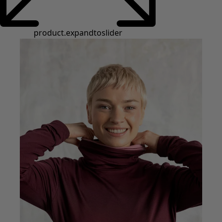
Styles de vétements
Vêtements en lin
Robes de style hippie
Grandes Tailles
À fleurs
Vêtements hippies
Une mode scandinave
Superpositions
À rayures
Des carreaux à foison
À pois
Vêtements bio
Un design suédois
Robes en jersey
Vêtements bohèmes
Des vêtements pour les soirées fraîches
Vêtements à motif