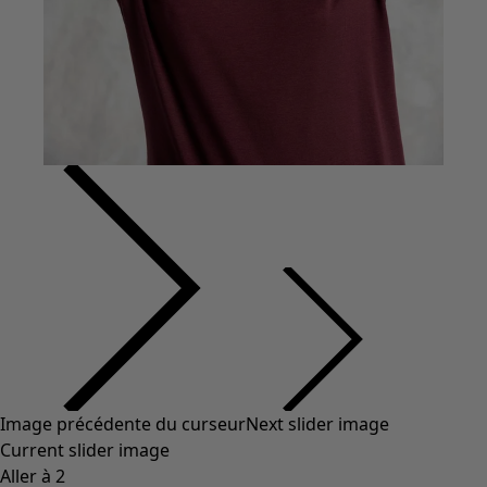
Coton
Coton biologique
Maillots de bain et vêtements de plage
Vêtements de fête
Collections
Dans l'univers du kimono
Monsoon
Étendues champêtres
Coimbatore