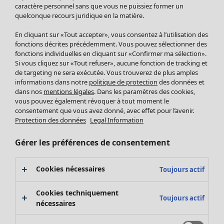
Pantalon
caractère personnel sans que vous ne puissiez former un
quelconque recours juridique en la matière.
Jupes
Manteaux & vestes
En cliquant sur «Tout accepter», vous consentez à l’utilisation des
Leggings et collants
fonctions décrites précédemment. Vous pouvez sélectionner des
Accessoires
fonctions individuelles en cliquant sur «Confirmer ma sélection».
Si vous cliquez sur «Tout refuser», aucune fonction de tracking et
Chaussures
de targeting ne sera exécutée. Vous trouverez de plus amples
Vêtements de bain
Soldes Mobilier
informations dans notre
politique de protection
des données et
Basics
Bonnes affaires déco
dans nos
mentions légales
. Dans les paramètres des cookies,
Décoration
vous pouvez également révoquer à tout moment le
consentement que vous avez donné, avec effet pour l’avenir.
Textiles
Protection des données
Legal Information
Tapis
Éponge
Gérer les préférences de consentement
Cookies nécessaires
Toujours actif
Cookies techniquement
Toujours actif
nécessaires