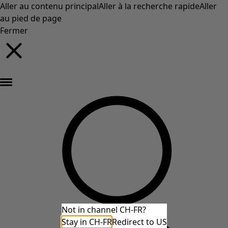
Aller au contenu principal
Aller à la recherche rapide
Aller
au pied de page
Fermer
Nouveautés : la collection d'automne haute en couleur de Gudrun »
Not in channel CH-FR?
Stay in CH-FR
Redirect to US