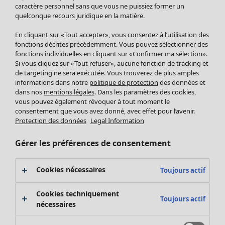
Pantalon
caractère personnel sans que vous ne puissiez former un
quelconque recours juridique en la matière.
Jupes
Manteaux & vestes
En cliquant sur «Tout accepter», vous consentez à l’utilisation des
Leggings et collants
fonctions décrites précédemment. Vous pouvez sélectionner des
Accessoires
fonctions individuelles en cliquant sur «Confirmer ma sélection».
Si vous cliquez sur «Tout refuser», aucune fonction de tracking et
Chaussures
de targeting ne sera exécutée. Vous trouverez de plus amples
Vêtements de bain
Soldes Mobilier
informations dans notre
politique de protection
des données et
Basics
Bonnes affaires déco
dans nos
mentions légales
. Dans les paramètres des cookies,
Décoration
vous pouvez également révoquer à tout moment le
consentement que vous avez donné, avec effet pour l’avenir.
Textiles
Protection des données
Legal Information
Tapis
Éponge
Gérer les préférences de consentement
Cookies nécessaires
Toujours actif
Cookies techniquement
Toujours actif
nécessaires