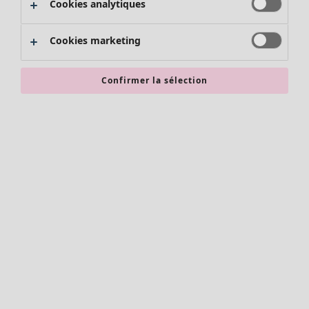
Cookies analytiques
Promos SOLDES
Les promos de Gudrun Sjödén
Cookies marketing
Nouvel arrivage
Bonnes affaires en soldes - jusqu'à -70
Confirmer la sélection