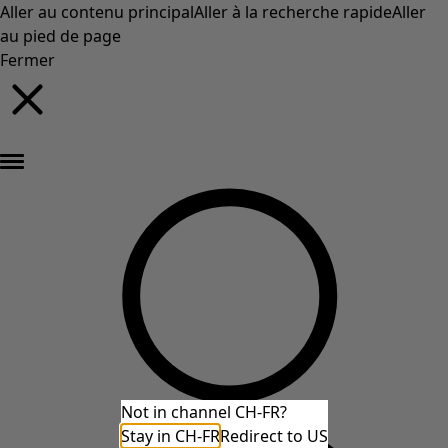
Aller au contenu principal
Aller à la recherche rapide
Aller
au pied de page
Fermer
Nouveautés : la collection d'automne haute en couleur de Gudrun »
Not in channel CH-FR?
Stay in CH-FR
Redirect to US