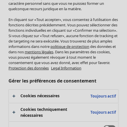
Pantalon
caractère personnel sans que vous ne puissiez former un
quelconque recours juridique en la matière.
Jupes
Manteaux & vestes
En cliquant sur «Tout accepter», vous consentez à l’utilisation des
Leggings et collants
fonctions décrites précédemment. Vous pouvez sélectionner des
Accessoires
fonctions individuelles en cliquant sur «Confirmer ma sélection».
Si vous cliquez sur «Tout refuser», aucune fonction de tracking et
Chaussures
de targeting ne sera exécutée. Vous trouverez de plus amples
Vêtements de bain
Soldes Mobilier
informations dans notre
politique de protection
des données et
Basics
Bonnes affaires déco
dans nos
mentions légales
. Dans les paramètres des cookies,
Décoration
vous pouvez également révoquer à tout moment le
consentement que vous avez donné, avec effet pour l’avenir.
Textiles
Protection des données
Legal Information
Tapis
Éponge
Gérer les préférences de consentement
Cookies nécessaires
Toujours actif
Cookies techniquement
Toujours actif
nécessaires