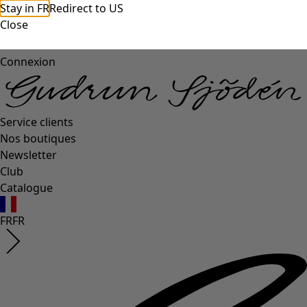
Stay in FR
Redirect to US
Close
Connexion
Service clients
Nos boutiques
Newsletter
Club
Catalogue
FR
FR