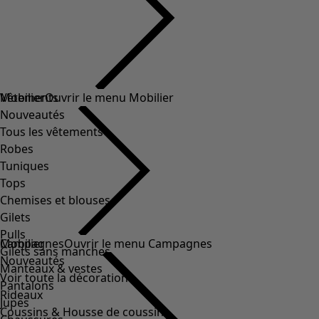
Vêtements
Mobilier
Ouvrir le menu Mobilier
Nouveautés
Tous les vêtements
Robes
Tuniques
Tops
Chemises et blouses
Gilets
Pulls
Mobilier
Campagnes
Ouvrir le menu Campagnes
Gilets sans manches
Nouveautés
Manteaux & vestes
Voir toute la décoration
Pantalons
Rideaux
Jupes
Coussins & Housse de coussin