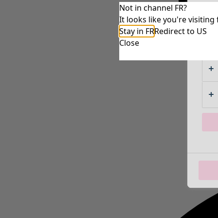
Not in channel FR?
It looks like you're visiti
Stay in FR
Redirect to US
Close