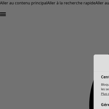
Aller au contenu principal
Aller à la recherche rapide
Aller a
Cent
Bloqu
les s
Plus 
Gér