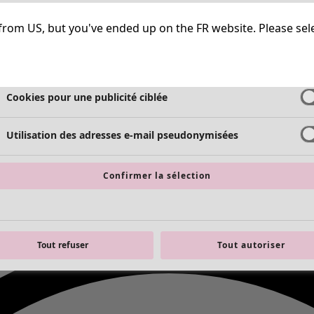
Cookies strictement nécessaires
Toujours a
ng from US, but you've ended up on the FR website. Please se
Cookies de performance
Cookies pour une publicité ciblée
Utilisation des adresses e-mail pseudonymisées
Confirmer la sélection
Tout refuser
Tout autoriser