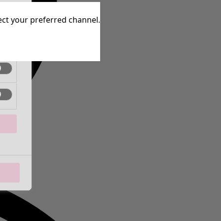
ctif
lect your preferred channel.