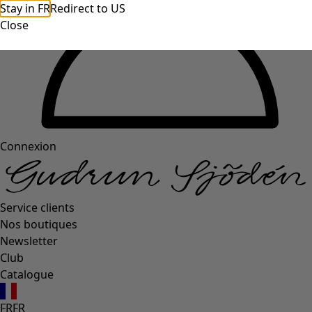
Stay in FR
Redirect to US
Close
Connexion
Service clients
Nos boutiques
Newsletter
Club
Catalogue
FR
FR