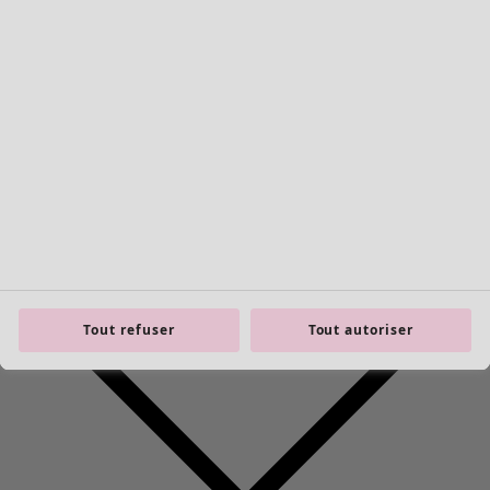
Une tenue toute prête
Décoration classique et folklorique
Décoration à l'ancienne
Décoration campagnarde
Décoration amusante
Décoration colorée
Tout refuser
Tout autoriser
Intérieur floral
Décoration naturelle
Décoration bohème
Décoration scandinave
Décoration cosy