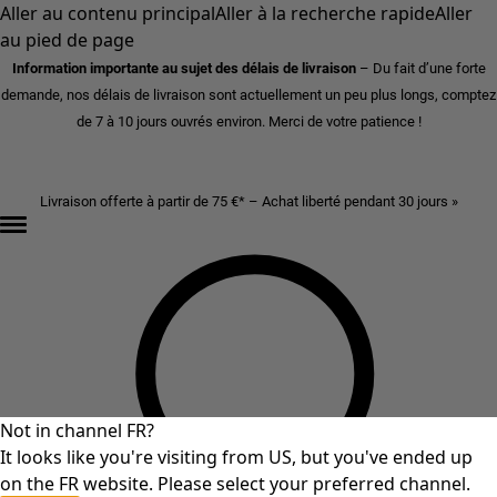
Aller au contenu principal
Aller à la recherche rapide
Aller
au pied de page
Information importante au sujet des délais de livraison
– Du fait d’une forte
demande, nos délais de livraison sont actuellement un peu plus longs, comptez
de 7 à 10 jours ouvrés environ. Merci de votre patience !
Livraison offerte à partir de 75 €* – Achat liberté pendant 30 jours »
Not in channel FR?
It looks like you're visiting from US, but you've ended up
on the FR website. Please select your preferred channel.