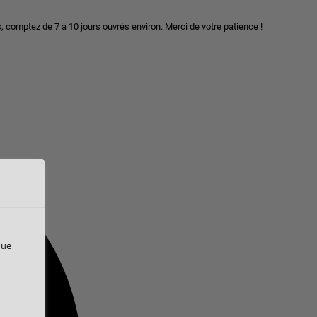
, comptez de 7 à 10 jours ouvrés environ. Merci de votre patience !
que