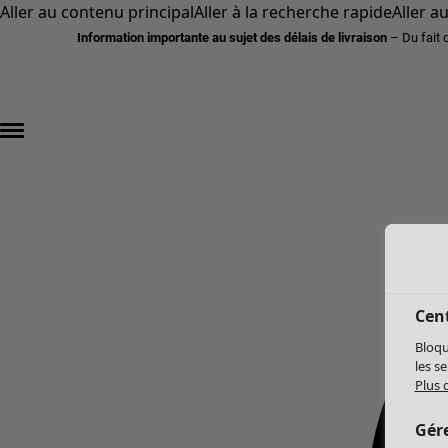
Aller au contenu principal
Aller à la recherche rapide
Aller a
Information importante au sujet des délais de livraison
– Du fait 
Cent
Bloqu
les s
Plus 
Gér