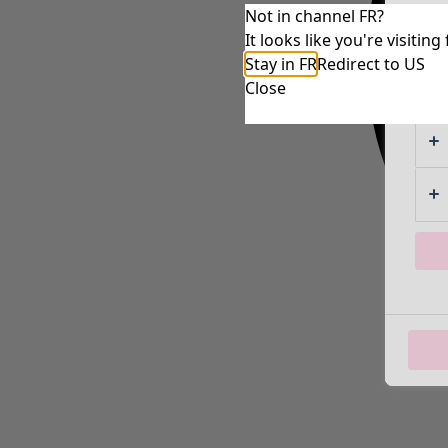
Not in channel FR?
It looks like you're visiti
Stay in FR
Redirect to US
Close