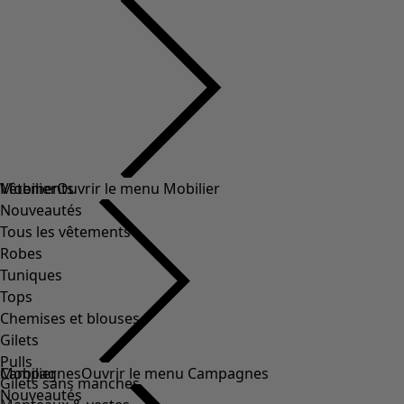
Vêtements
Mobilier
Ouvrir le menu Mobilier
Nouveautés
Tous les vêtements
Robes
Tuniques
Tops
Chemises et blouses
Gilets
Pulls
Mobilier
Campagnes
Ouvrir le menu Campagnes
Gilets sans manches
Nouveautés