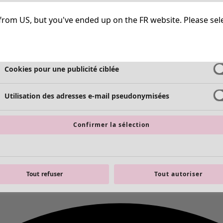
Cookies strictement nécessaires
Toujours a
ng from US, but you've ended up on the FR website. Please se
Cookies de performance
Cookies pour une publicité ciblée
Utilisation des adresses e-mail pseudonymisées
Confirmer la sélection
Tout refuser
Tout autoriser