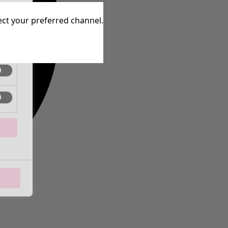
ctif
lect your preferred channel.