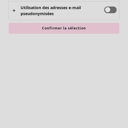
Utilisation des adresses e-mail
pseudonymisées
Confirmer la sélection
Vêtements
Nouveautés
Tous les vêtements
Robes
Tuniques
Tops
Chemises et blouses
Gilets
Pulls
Gilets sans manches
Manteaux & vestes
Pantalons
Jupes