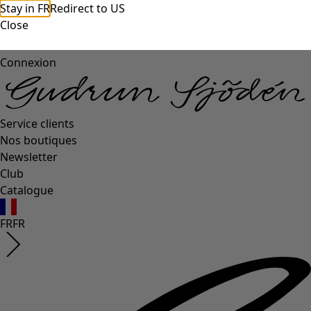
Stay in FR
Redirect to US
Close
Connexion
Service clients
Nos boutiques
Newsletter
Club
Catalogue
FR
FR