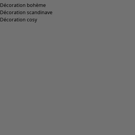
+
1
Wish list icon
Blouse Rose Hip
Prix
:
89,00 €
S
M
L
XL
XXL