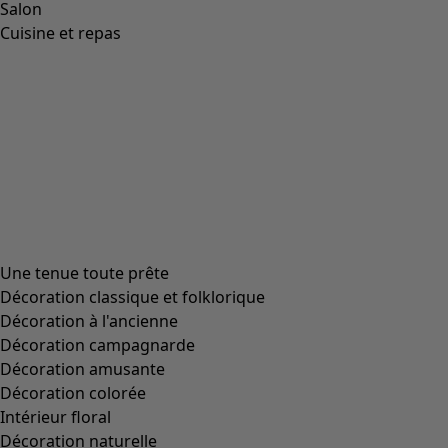
+
1
Wish list icon
Blouse Rose Hip
Prix
:
89,00 €
S
M
L
XL
XXL