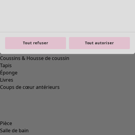
Wish list icon
Gilet Anila
Prix
:
99,00 €
XS
S
M
Tout refuser
Tout autoriser
L
XL
XXL