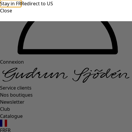
Stay in FR
Redirect to US
Close
Connexion
Service clients
Nos boutiques
Newsletter
Club
Catalogue
FR
FR