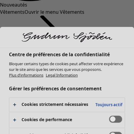
Nouveautés
Vêtements
Ouvrir le menu Vêtements
Centre de préférences de la confidentialité
Bloquer certains types de cookies peut affecter votre expérience
sur le site ainsi que les services que vous proposons.
Plus d’informations
Legal Information
Vêtements
Mobilier
Ouvrir le menu Mobilier
Nouveautés
Gérer les préférences de consentement
Tous les vêtements
Robes
Cookies strictement nécessaires
Toujours actif
Tuniques
Tops
Cookies de performance
Chemises et blouses
Gilets