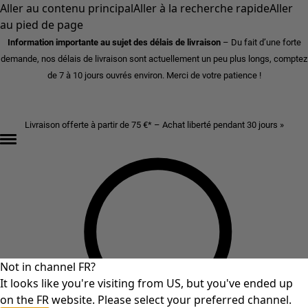
Aller au contenu principal
Aller à la recherche rapide
Aller
au pied de page
Information importante au sujet des délais de livraison
– Du fait d’une forte
demande, nos délais de livraison sont actuellement un peu plus longs, comptez
de 7 à 10 jours ouvrés environ. Merci de votre patience !
Livraison offerte à partir de 75 €* – Achat liberté pendant 30 jours »
Not in channel FR?
It looks like you're visiting from US, but you've ended up
on the FR website. Please select your preferred channel.