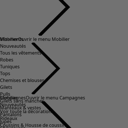
Vêtements
Mobilier
Ouvrir le menu Mobilier
Nouveautés
Tous les vêtements
Robes
Tuniques
Tops
Chemises et blouses
Gilets
Pulls
Mobilier
Campagnes
Ouvrir le menu Campagnes
Gilets sans manches
Nouveautés
Manteaux & vestes
Voir toute la décoration
Pantalons
Rideaux
Jupes
Coussins & Housse de coussin