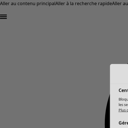
Aller au contenu principal
Aller à la recherche rapide
Aller a
Cent
Bloqu
les s
Plus 
Gér