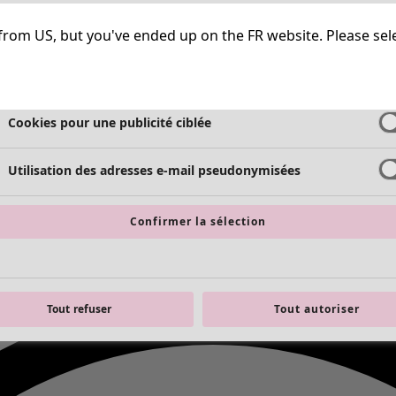
Cookies strictement nécessaires
Toujours a
ng from US, but you've ended up on the FR website. Please se
Cookies de performance
Cookies pour une publicité ciblée
Utilisation des adresses e-mail pseudonymisées
Confirmer la sélection
Tout refuser
Tout autoriser