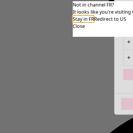
Not in channel FR?
It looks like you're visiti
Stay in FR
Redirect to US
Close