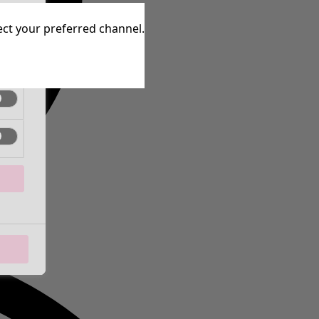
ctif
lect your preferred channel.