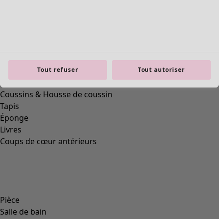
Wish list icon
Ballerines
Prix
:
179,00 €
Tout refuser
Tout autoriser
36
37
38
39
40
41
42