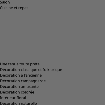
Wish list icon
Ballerines
Prix
:
179,00 €
36
37
38
39
40
41
42