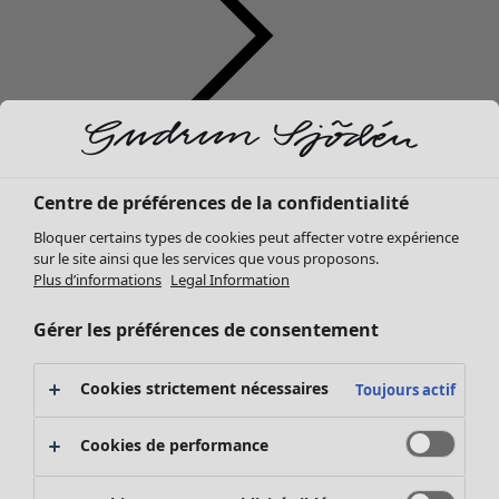
Vêtements
Mobilier
Ouvrir le menu Mobilier
Nouveautés
Centre de préférences de la confidentialité
Tous les vêtements
Bloquer certains types de cookies peut affecter votre expérience
Robes
sur le site ainsi que les services que vous proposons.
Tuniques
Plus d’informations
Legal Information
Tops
Chemises et blouses
Gérer les préférences de consentement
Gilets
Pulls
Mobilier
Campagnes
Ouvrir le menu Campagnes
Cookies strictement nécessaires
Toujours actif
Gilets sans manches
Nouveautés
Manteaux & vestes
Voir toute la décoration
Cookies de performance
Pantalons
Rideaux
Jupes
Coussins & Housse de coussin