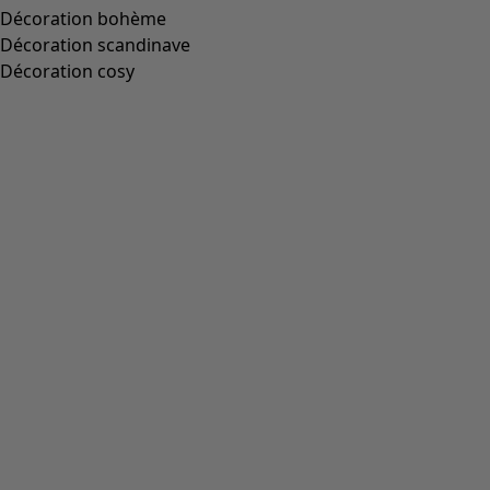
Wish list icon
Ballerines
Prix
:
179,00 €
36
37
38
39
40
41
42