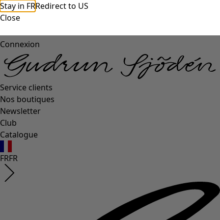
Stay in FR
Redirect to US
Close
Connexion
Service clients
Nos boutiques
Newsletter
Club
Catalogue
FR
FR