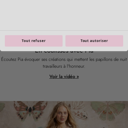
Mobilier
Nouveautés
Tout refuser
Tout autoriser
Voir toute la décoration
Rideaux
Coussins & Housse de coussin
Tapis
Éponge
Livres
Coups de cœur antérieurs
Pièce
Salle de bain