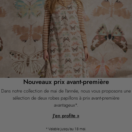
Salon
Cuisine et repas
Une tenue toute prête
Décoration classique et folklorique
Décoration à l'ancienne
Décoration campagnarde
Décoration amusante
Décoration colorée
Intérieur floral
Décoration naturelle