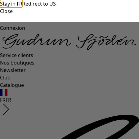
Stay in FR
Redirect to US
Close
Connexion
Service clients
Nos boutiques
Newsletter
Club
Catalogue
FR
FR