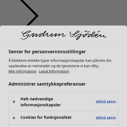
Klær
Nyhet
Alle klær
Senter for personverninnstillinger
Kjoler
Å blokkere enkelte typer informasjonskapsler kan påvirke din
Tunikaer
opplevelse av nettstedet og de tjenestene vi kan tilby.
Topper
Mer informasjon
Legal Information
Skjorter & bluser
Administrer samtykkepreferanser
Strikkejakker
Strikkegensere
Vester
Helt nødvendige
Alltid aktiv
Kåper & jakker
informasjonskapsler
Bukser
Cookies for funksjonalitet
Alltid aktiv
Skjørt
Sko