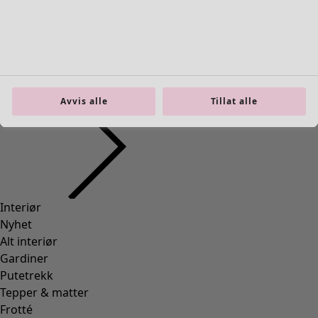
Interiør
Åpne meny Interiør
Avvis alle
Tillat alle
Interiør
Nyhet
Alt interiør
Gardiner
Putetrekk
Tepper & matter
Frotté