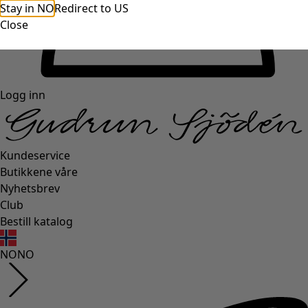
Stay in NO
Redirect to US
Close
Logg inn
Kundeservice
Butikkene våre
Nyhetsbrev
Club
Bestill katalog
NO
NO