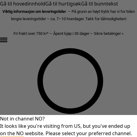
Gå til hovedinnhold
Gå til hurtigsøk
Gå til bunntekst
Viktig informasjon om leveringstider
– På grunn av høyt trykk har vi for tiden
lengre leveringstider – ca. 7–10 hverdager. Takk for tålmodigheten!
Fri frakt over 750 kr* – Åpent kjøp i 30 dager – Sikre betalinger »
Not in channel NO?
It looks like you're visiting from US, but you've ended up
on the NO website. Please select your preferred channel.