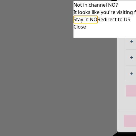
Not in channel NO?
It looks like you're visiti
Stay in NO
Redirect to US
Close