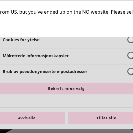
Helt nødvendige informasjonskapsler
Alltid 
ng from US, but you've ended up on the NO website. Please se
Cookies for funksjonalitet
Alltid 
Cookies for ytelse
Målrettede informasjonskapsler
Bruk av pseudonymiserte e-postadresser
Bekreft mine valg
Avvis alle
Tillat alle