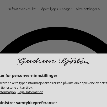
Fri frakt over 750 kr* – Åpent kjøp i 30 dager – Sikre betalinger »
er for personverninnstillinger
kkere enkelte typer informasjonskapsler kan påvirke din opplevelse av nett
 tjenestene vi kan tilby.
nformasjon
Legal Information
inistrer samtykkepreferanser