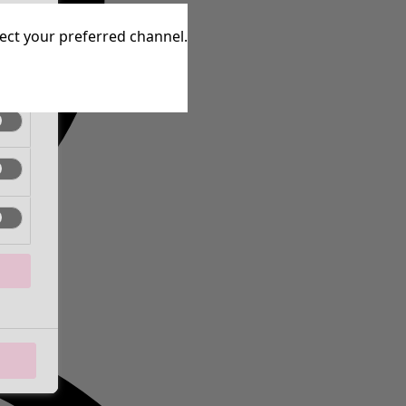
aktiv
lect your preferred channel.
aktiv