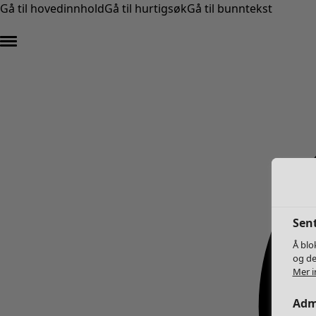
Gå til hovedinnhold
Gå til hurtigsøk
Gå til bunntekst
Sent
Å blo
og de
Mer i
Adm