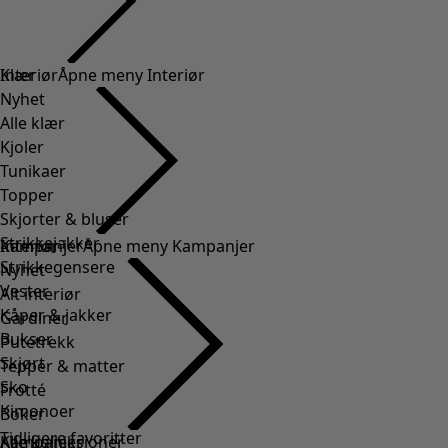
Klær
Interiør
Åpne meny Interiør
Nyhet
Alle klær
Kjoler
Tunikaer
Topper
Skjorter & bluser
Strikkejakker
Interiør
Kampanjer
Åpne meny Kampanjer
Strikkegensere
Nyhet
Vester
Alt interiør
Kåper & jakker
Gardiner
Bukser
Putetrekk
Skjørt
Tepper & matter
Sko
Frotté
Kimonoer
Boker
Tidligere favoritter
Kampanjer
Alle kolleksjoner