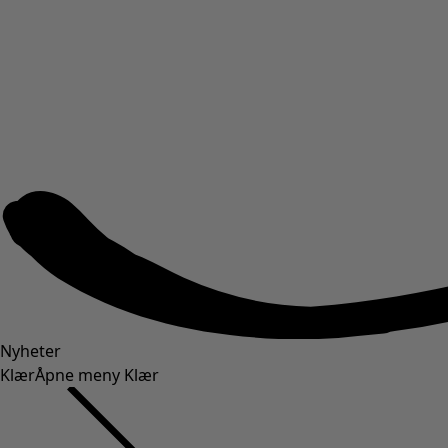
Nyheter
Klær
Åpne meny Klær