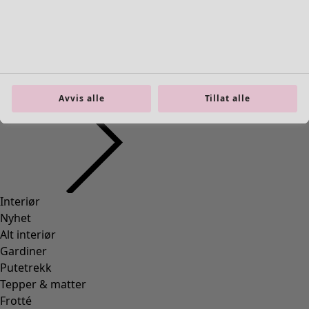
Interiør
Åpne meny Interiør
Avvis alle
Tillat alle
Interiør
Nyhet
Alt interiør
Gardiner
Putetrekk
Tepper & matter
Frotté