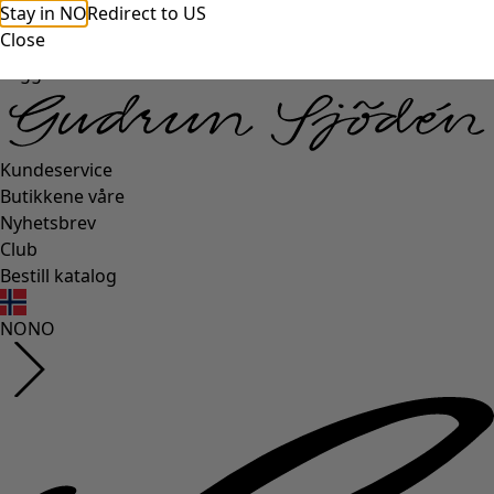
Stay in NO
Redirect to US
Close
Logg inn
Kundeservice
Butikkene våre
Nyhetsbrev
Club
Bestill katalog
NO
NO