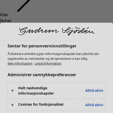
Klær
Nyhet
Alle klær
Kjoler
Tunikaer
Topper
Senter for personverninnstillinger
Skjorter & bluser
Å blokkere enkelte typer informasjonskapsler kan påvirke din
Strikkejakker
opplevelse av nettstedet og de tjenestene vi kan tilby.
Strikkegensere
Mer informasjon
Legal Information
Vester
Administrer samtykkepreferanser
Kåper & jakker
Bukser
Skjørt
Helt nødvendige
Alltid aktiv
Sko
informasjonskapsler
Kimonoer
Cookies for funksjonalitet
Alltid aktiv