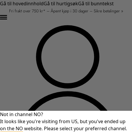
Gå til hovedinnhold
Gå til hurtigsøk
Gå til bunntekst
Fri frakt over 750 kr* – Åpent kjøp i 30 dager – Sikre betalinger »
Not in channel NO?
It looks like you're visiting from US, but you've ended up
on the NO website. Please select your preferred channel.