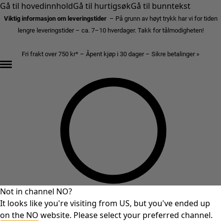
Gå til hovedinnhold
Gå til hurtigsøk
Gå til bunntekst
Viktig informasjon om leveringstider
– På grunn av høyt trykk har vi for tiden
lengre leveringstider – ca. 7–10 hverdager. Takk for tålmodigheten!
Fri frakt over 750 kr* – Åpent kjøp i 30 dager – Sikre betalinger »
Not in channel NO?
It looks like you're visiting from US, but you've ended up
on the NO website. Please select your preferred channel.