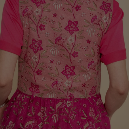
Boker
Tidligere favoritter
Rom
Badet
Interiør
Spiseplassen