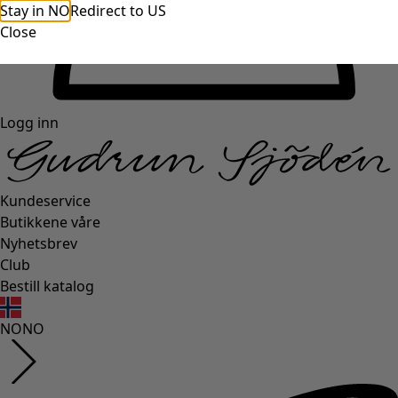
Stay in NO
Redirect to US
Close
Logg inn
Kundeservice
Butikkene våre
Nyhetsbrev
Club
Bestill katalog
NO
NO