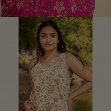
Handle stilen
Klassisk interiør i bondestil
Gammeldags interiør
Landlig interiør
Lekent interiør
Fargeglad interiør
Blomstrete interiør
Natur
Bohemsk interiør
Skandinavisk interiør
Koselig interiør