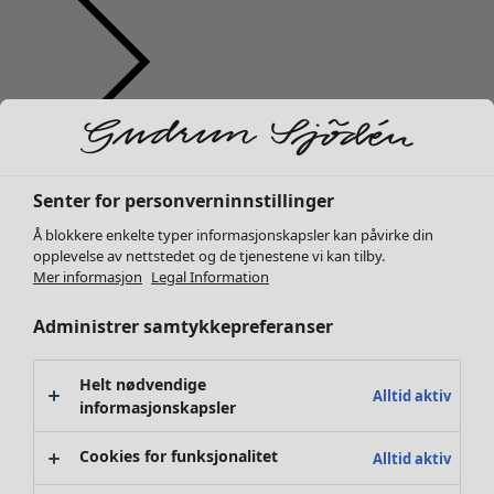
Klær
Nyhet
Alle klær
Senter for personverninnstillinger
Kjoler
Å blokkere enkelte typer informasjonskapsler kan påvirke din
Tunikaer
opplevelse av nettstedet og de tjenestene vi kan tilby.
Topper
Mer informasjon
Legal Information
Skjorter & bluser
Administrer samtykkepreferanser
Strikkejakker
Strikkegensere
Vester
Helt nødvendige
Alltid aktiv
Kåper & jakker
informasjonskapsler
Bukser
Cookies for funksjonalitet
Alltid aktiv
Skjørt
Sko