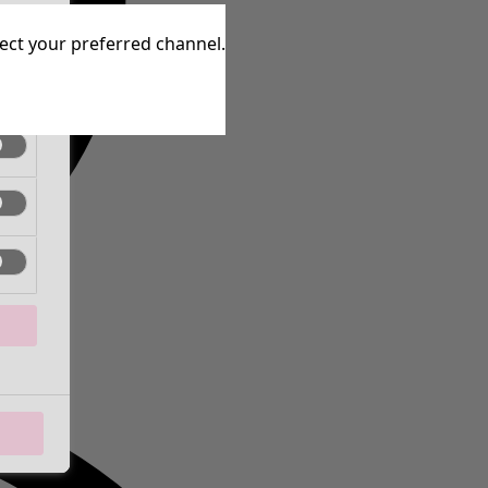
aktiv
lect your preferred channel.
aktiv