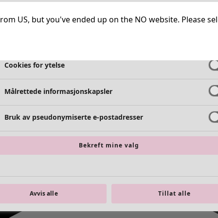
Helt nødvendige informasjonskapsler
Alltid 
ng from US, but you've ended up on the NO website. Please se
Cookies for funksjonalitet
Alltid 
Cookies for ytelse
Målrettede informasjonskapsler
Bruk av pseudonymiserte e-postadresser
Bekreft mine valg
Avvis alle
Tillat alle