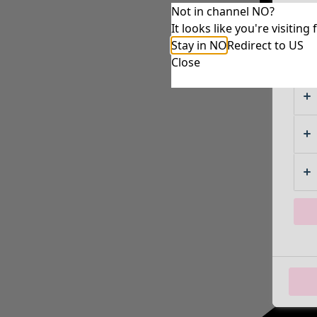
Not in channel NO?
It looks like you're visiti
Stay in NO
Redirect to US
Close