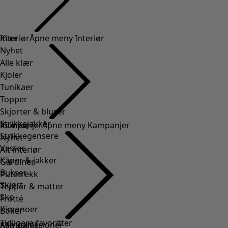
Klær
Interiør
Åpne meny Interiør
Nyhet
Alle klær
Kjoler
Tunikaer
Topper
Skjorter & bluser
Strikkejakker
Interiør
Kampanjer
Åpne meny Kampanjer
Strikkegensere
Nyhet
Vester
Alt interiør
Kåper & jakker
Gardiner
Bukser
Putetrekk
Skjørt
Tepper & matter
Sko
Frotté
Kimonoer
Boker
Tidligere favoritter
Kampanjer
Alle kolleksjoner