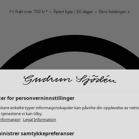
Fri frakt over 750 kr* – Åpent kjøp i 30 dager – Sikre betalinger »
er for personverninnstillinger
kkere enkelte typer informasjonskapsler kan påvirke din opplevelse av nett
 tjenestene vi kan tilby.
nformasjon
Legal Information
inistrer samtykkepreferanser