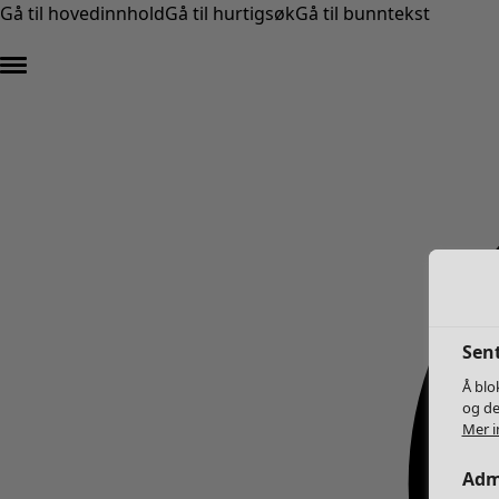
Gå til hovedinnhold
Gå til hurtigsøk
Gå til bunntekst
Sent
Å blo
og de
Mer i
Adm