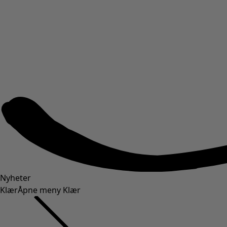
Nyheter
Klær
Åpne meny Klær