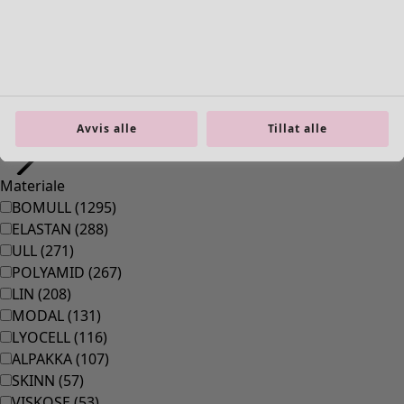
39
(
83
)
40
(
83
)
41
(
83
)
42
(
83
)
Materiale
Avvis alle
Tillat alle
Materiale
BOMULL
(
1295
)
ELASTAN
(
288
)
ULL
(
271
)
POLYAMID
(
267
)
LIN
(
208
)
MODAL
(
131
)
LYOCELL
(
116
)
ALPAKKA
(
107
)
SKINN
(
57
)
VISKOSE
(
53
)