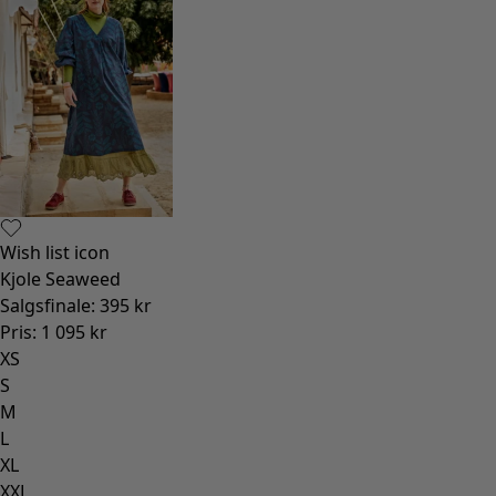
Wish list icon
Kjole Seaweed
Salgsfinale
:
395 kr
Pris
:
1 095 kr
XS
S
M
L
XL
XXL