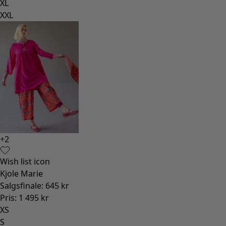
XL
XXL
+
2
Wish list icon
Kjole Marie
Salgsfinale
:
645 kr
Pris
:
1 495 kr
XS
S