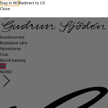
Stay in NO
Redirect to US
Close
Logg inn
Kundeservice
Butikkene våre
Nyhetsbrev
Club
Bestill katalog
NO
NO