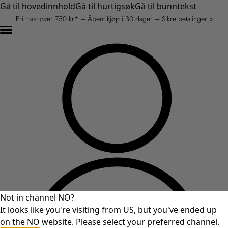
Gå til hovedinnhold
Gå til hurtigsøk
Gå til bunntekst
Fri frakt over 750 kr* – Åpent kjøp i 30 dager – Sikre betalinger »
Not in channel NO?
It looks like you're visiting from US, but you've ended up
on the NO website. Please select your preferred channel.