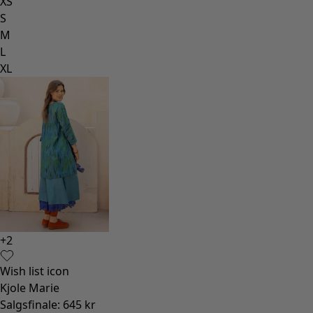
XS
S
M
L
XL
+
2
Wish list icon
Kjole Marie
Salgsfinale
:
645 kr