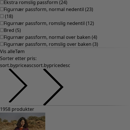
Ekstra romslig passform
(
24
)
Figurnær passform, normal nedentil
(
23
)
(
18
)
Figurnær passform, romslig nedentil
(
12
)
Bred
(
5
)
Figurnær passform, normal over baken
(
4
)
Figurnær passform, romslig over baken
(
3
)
Vis alle
Tøm
Sorter etter pris
:
sort.bypriceasc
sort.bypricedesc
1958 produkter