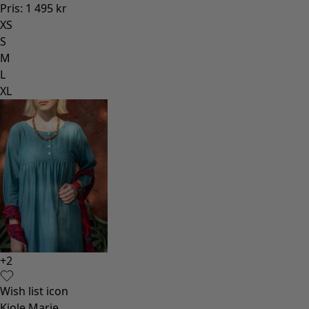
Pris
:
1 495 kr
XS
S
M
L
XL
+
2
Wish list icon
Kjole Marie