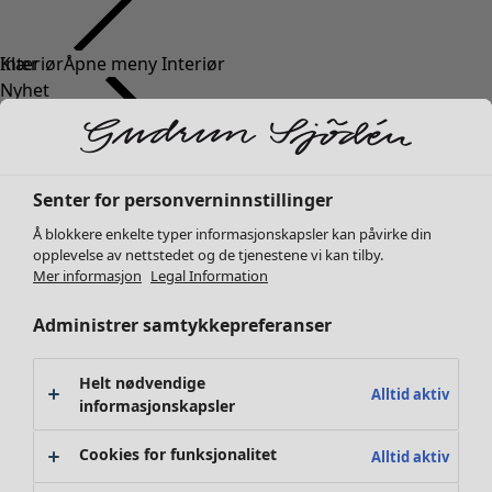
Klær
Interiør
Åpne meny Interiør
Nyhet
Alle klær
Kjoler
Tunikaer
Topper
Senter for personverninnstillinger
Skjorter & bluser
Å blokkere enkelte typer informasjonskapsler kan påvirke din
Strikkejakker
Interiør
Kampanjer
Åpne meny Kampanjer
opplevelse av nettstedet og de tjenestene vi kan tilby.
Strikkegensere
Mer informasjon
Legal Information
Nyhet
Vester
Alt interiør
Administrer samtykkepreferanser
Kåper & jakker
Gardiner
Bukser
Putetrekk
Skjørt
Tepper & matter
Helt nødvendige
Alltid aktiv
Sko
informasjonskapsler
Frotté
Kimonoer
Boker
Cookies for funksjonalitet
Alltid aktiv
Tidligere favoritter
Kampanjer
Alle kolleksjoner