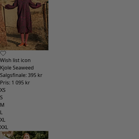
Wish list icon
Kjole Seaweed
Salgsfinale
:
395 kr
Pris
:
1 095 kr
XS
S
M
L
XL
XXL