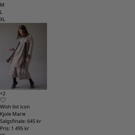
M
L
XL
+
2
Wish list icon
Kjole Marie
Salgsfinale
:
645 kr
Pris
:
1 495 kr