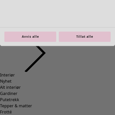
Interiør
Åpne meny Interiør
Avvis alle
Tillat alle
Interiør
Nyhet
Alt interiør
Gardiner
Putetrekk
Tepper & matter
Frotté