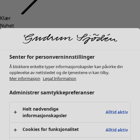
Klær
Nyhet
Alle klær
Kjoler
Tunikaer
Topper
Senter for personverninnstillinger
Skjorter & bluser
Å blokkere enkelte typer informasjonskapsler kan påvirke din
Strikkejakker
opplevelse av nettstedet og de tjenestene vi kan tilby.
Strikkegensere
Mer informasjon
Legal Information
Vester
Administrer samtykkepreferanser
Kåper & jakker
Bukser
Skjørt
Helt nødvendige
Alltid aktiv
Sko
informasjonskapsler
Kimonoer
Cookies for funksjonalitet
Alltid aktiv