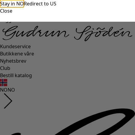
Stay in NO
Redirect to US
Close
Logg inn
Kundeservice
Butikkene våre
Nyhetsbrev
Club
Bestill katalog
NO
NO