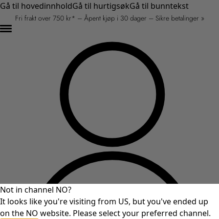
Gå til hovedinnhold
Gå til hurtigsøk
Gå til bunntekst
Fri frakt over 750 kr* – Åpent kjøp i 30 dager – Sikre betalinger »
Not in channel NO?
It looks like you're visiting from US, but you've ended up
on the NO website. Please select your preferred channel.