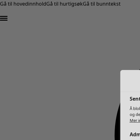
Gå til hovedinnhold
Gå til hurtigsøk
Gå til bunntekst
Sent
Å blo
og de
Mer i
Adm