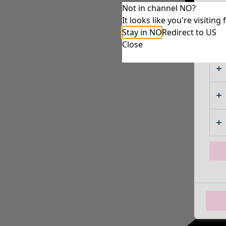
Not in channel NO?
It looks like you're visiti
Stay in NO
Redirect to US
Close