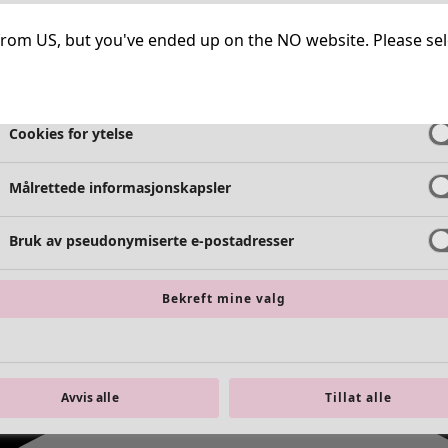
Helt nødvendige informasjonskapsler
Alltid 
ng from US, but you've ended up on the NO website. Please se
Cookies for funksjonalitet
Alltid 
Cookies for ytelse
Målrettede informasjonskapsler
Bruk av pseudonymiserte e-postadresser
Bekreft mine valg
Avvis alle
Tillat alle