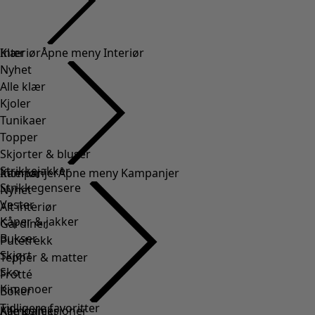
Klær
Interiør
Åpne meny Interiør
Nyhet
Alle klær
Kjoler
Tunikaer
Topper
Skjorter & bluser
Strikkejakker
Interiør
Kampanjer
Åpne meny Kampanjer
Strikkegensere
Nyhet
Vester
Alt interiør
Kåper & jakker
Gardiner
Bukser
Putetrekk
Skjørt
Tepper & matter
Sko
Frotté
Kimonoer
Boker
Tidligere favoritter
Kampanjer
Alle kolleksjoner