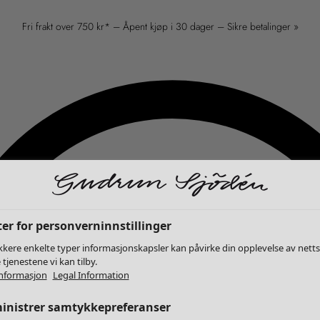
Fri frakt over 750 kr* – Åpent kjøp i 30 dager – Sikre betalinger »
er for personverninnstillinger
kkere enkelte typer informasjonskapsler kan påvirke din opplevelse av nett
 tjenestene vi kan tilby.
nformasjon
Legal Information
inistrer samtykkepreferanser