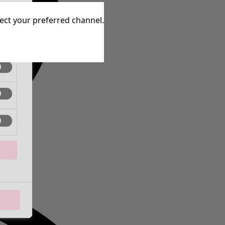
aktiv
lect your preferred channel.
aktiv