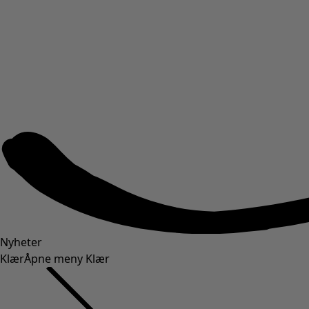
Nyheter
Klær
Åpne meny Klær