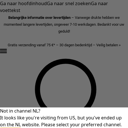
Ga naar hoofdinhoud
Ga naar snel zoeken
Ga naar
voettekst
Belangrijke informatie over levertijden
– Vanwege drukte hebben we
momenteel langere levertijden, ongeveer 7-10 werkdagen. Bedankt voor uw
geduld!
Gratis verzending vanaf 75 €* – 30 dagen bedenktijd – Veilig betalen »
Not in channel NL?
It looks like you're visiting from US, but you've ended up
on the NL website. Please select your preferred channel.