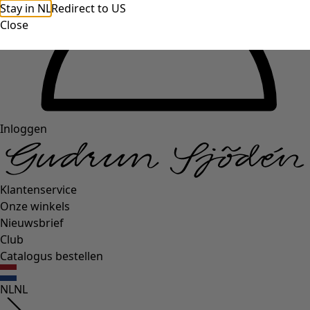
Stay in NL
Redirect to US
Close
Inloggen
Klantenservice
Onze winkels
Nieuwsbrief
Club
Catalogus bestellen
NL
NL