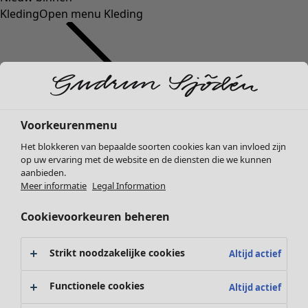
Kleding
Open menu Kleding
Voorkeurenmenu
Kleding
Interieur
Open menu Interieur
Het blokkeren van bepaalde soorten cookies kan van invloed zijn
Nieuw
op uw ervaring met de website en de diensten die we kunnen
Alle kleding
aanbieden.
Jurken
Meer informatie
Legal Information
Tunieken
Cookievoorkeuren beheren
Tops
Overhemden & blouses
Vesten
Strikt noodzakelijke cookies
Altijd actief
Interieur
Campaigns
Open menu Campaigns
Gebreide truien
Nieuw
Gilets
Functionele cookies
Altijd actief
Alle woonartikelen
Jassen