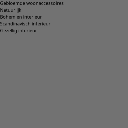
Geweven jurk "Sona" van biologisch katoen
Wish list icon
Final sale
:
45,00 €
Prijs
:
139,00 €
Kleur
felrood
31