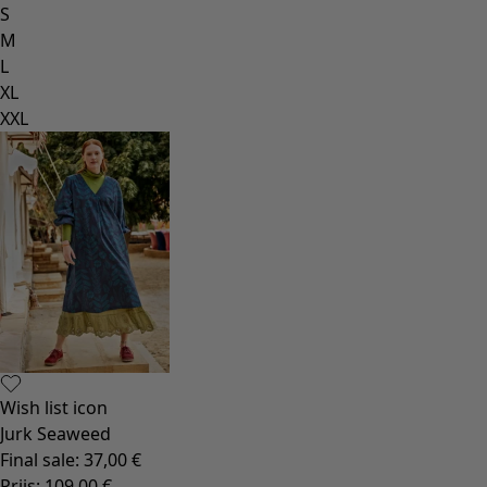
S
M
L
XL
XXL
Wish list icon
Jurk Seaweed
Final sale
:
37,00 €
Prijs
:
109,00 €