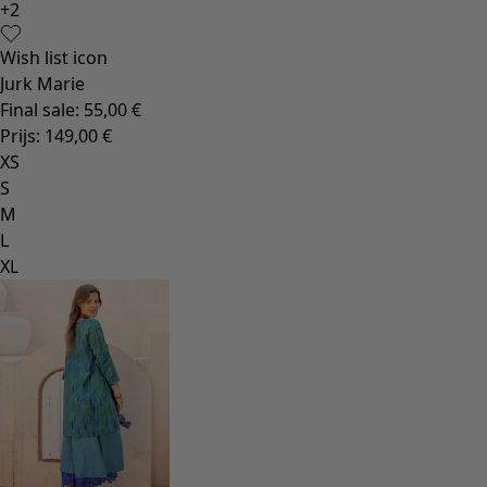
+
2
Wish list icon
Jurk Marie
Final sale
:
55,00 €
Prijs
:
149,00 €
XS
S
M
L
XL