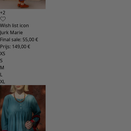
+
2
Wish list icon
Jurk Marie
Final sale
:
55,00 €
Prijs
:
149,00 €
XS
S
M
L
XL