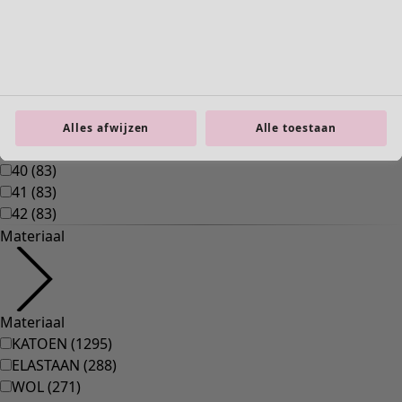
00011
(
8
)
00012
(
109
)
00014
(
55
)
36
(
83
)
37
(
83
)
38
(
83
)
Alles afwijzen
Alle toestaan
39
(
83
)
40
(
83
)
41
(
83
)
42
(
83
)
Materiaal
Materiaal
KATOEN
(
1295
)
ELASTAAN
(
288
)
WOL
(
271
)