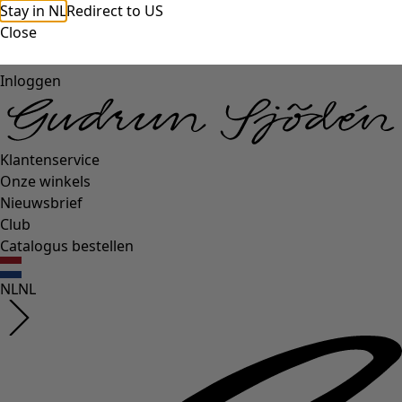
Stay in NL
Redirect to US
Close
Inloggen
Klantenservice
Onze winkels
Nieuwsbrief
Club
Catalogus bestellen
NL
NL