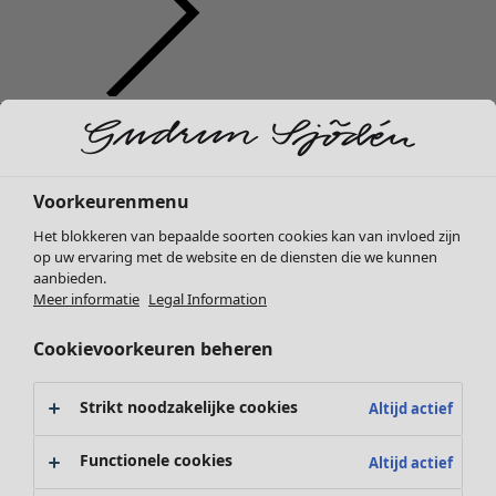
Kleding
Interieur
Open menu Interieur
Nieuw
Alle kleding
Jurken
Voorkeurenmenu
Tunieken
Het blokkeren van bepaalde soorten cookies kan van invloed zijn
Tops
op uw ervaring met de website en de diensten die we kunnen
Overhemden & blouses
aanbieden.
Vesten
Meer informatie
Legal Information
Interieur
Campaigns
Open menu Campaigns
Gebreide truien
Nieuw
Cookievoorkeuren beheren
Gilets
Alle woonartikelen
Jassen
Gordijnen
Broeken
Strikt noodzakelijke cookies
Altijd actief
Kussens & Kussenhoezen
Rokken
Vloerkleden
Schoenen
Functionele cookies
Altijd actief
Badstof
Kimono's