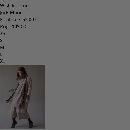
Wish list icon
Jurk Marie
Final sale
:
55,00 €
Prijs
:
149,00 €
XS
S
M
L
XL