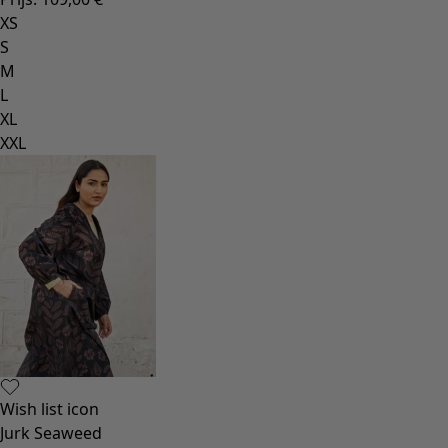
XS
S
M
L
XL
XXL
Wish list icon
Jurk Seaweed