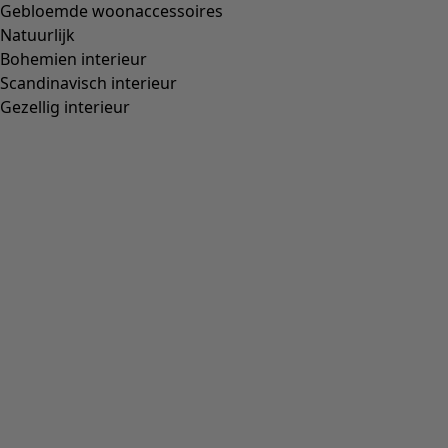
Maat en afmetingen
Getailleerde pasvorm, ruim aan
Pasvorm
de onderzijde.
Lengte/M:
65 cm
1/2 Borstomvang:
50 cm
1/2 Omvang onderaan:
70 cm
Mouwlengte vanaf
44 cm
middenachter:
Materiaal en productie
100% katoen. Het katoen is biologisch gecertificeerd. Het
volledige productieproces is gecertificeerd. Fijnwas 40°.
Strijken op gemiddelde temperatuur. Krimpt 2-3%.
Gemaakt in Barcelos, Portugal.
Gudruns Goede Productie
Het product is geheel of voor het grootste gedeelte