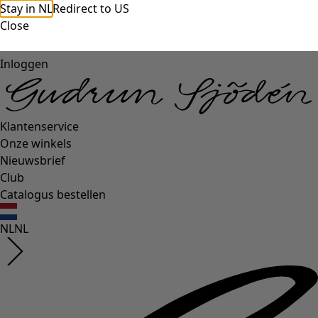
Stay in NL
Redirect to US
Close
Inloggen
Klantenservice
Onze winkels
Nieuwsbrief
Club
Catalogus bestellen
NL
NL