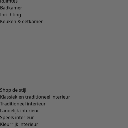
Bepaal uw maat
Bepaal uw maat
In winkelmand plaatsen
Nog 1 item resterend
Gratis verzending bij bestellingen vanaf € 75.
U heeft 30 dagen bedenktijd.
Geleverd binnen 3-5 werkdagen, mits de artikelen op
voorraad zijn.
Productinformatie
Een tricot top met een digitale print waarbij de stof
diagonaal is geplaatst voor een volumineuze twist. Het
model heeft een ronde hals en korte mouwen.
Art.
62404
Kleurnummer
04
Kleur
oester
Materiaal
katoen