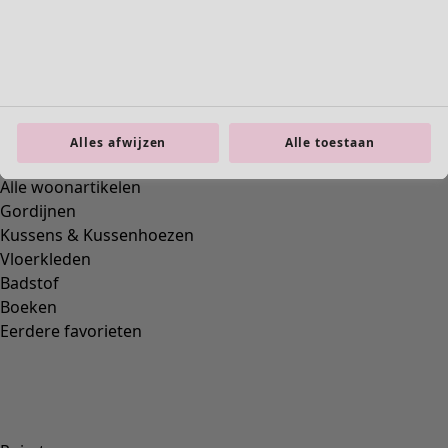
Tricot top "Rema" van biologisch katoen
Wish list icon
Final sale
:
27,00 €
Alles afwijzen
Alle toestaan
Prijs
:
69,00 €
Kleur
oester
04
Maat
S
M
L
XL
XXL