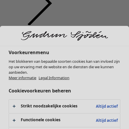
Kleding
Interieur
Open menu Interieur
Nieuw
Alle kleding
Jurken
Voorkeurenmenu
Tunieken
Het blokkeren van bepaalde soorten cookies kan van invloed zijn
Tops
op uw ervaring met de website en de diensten die we kunnen
Overhemden & blouses
aanbieden.
Vesten
Meer informatie
Legal Information
Interieur
Campaigns
Open menu Campaigns
Gebreide truien
Nieuw
Cookievoorkeuren beheren
Gilets
Alle woonartikelen
Jassen
Gordijnen
Broeken
Strikt noodzakelijke cookies
Altijd actief
Kussens & Kussenhoezen
Rokken
Vloerkleden
Schoenen
Functionele cookies
Altijd actief
Badstof
Kimono's