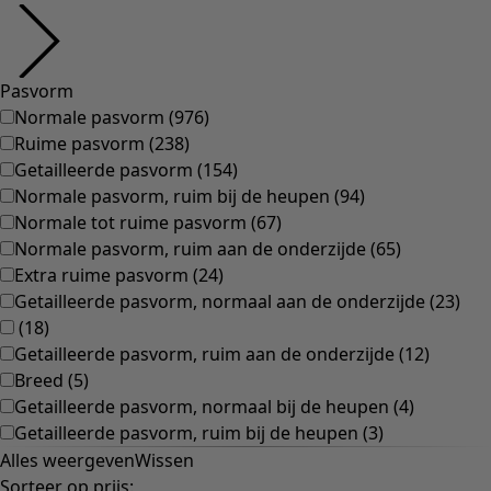
Gebloemde woonaccessoires
Natuurlijk
Bohemien interieur
Scandinavisch interieur
Gezellig interieur