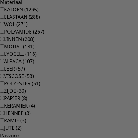
Ruimtes
Badkamer
Inrichting
Keuken & eetkamer
Shop de stijl
Klassiek en traditioneel interieur
Traditioneel interieur
Landelijk interieur
Speels interieur
Kleurrijk interieur