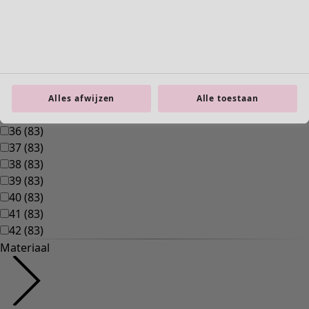
Interieur
Alles afwijzen
Alle toestaan
Nieuw
Alle woonartikelen
Gordijnen
Kussens & Kussenhoezen
Vloerkleden
Badstof
Boeken
Eerdere favorieten