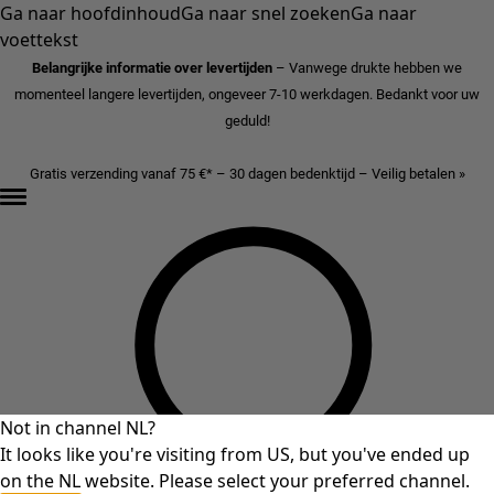
Ga naar hoofdinhoud
Ga naar snel zoeken
Ga naar
voettekst
Belangrijke informatie over levertijden
– Vanwege drukte hebben we
momenteel langere levertijden, ongeveer 7-10 werkdagen. Bedankt voor uw
geduld!
Gratis verzending vanaf 75 €* – 30 dagen bedenktijd – Veilig betalen »
Not in channel NL?
It looks like you're visiting from US, but you've ended up
on the NL website. Please select your preferred channel.