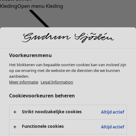
Kleding
Open menu Kleding
Voorkeurenmenu
Kleding
Het blokkeren van bepaalde soorten cookies kan van invloed zijn
Nieuw
op uw ervaring met de website en de diensten die we kunnen
Alle kleding
aanbieden.
Jurken
Meer informatie
Legal Information
Tunieken
Cookievoorkeuren beheren
Tops
Overhemden & blouses
Vesten
Strikt noodzakelijke cookies
Altijd actief
Gebreide truien
Gilets
Functionele cookies
Altijd actief
Jassen