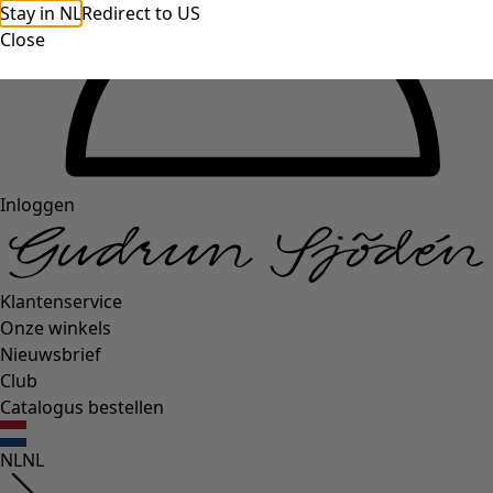
Stay in NL
Redirect to US
Close
Inloggen
Klantenservice
Onze winkels
Nieuwsbrief
Club
Catalogus bestellen
NL
NL