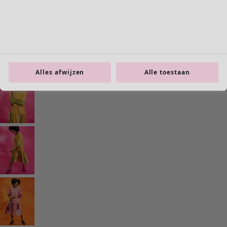
Interieur
Alles afwijzen
Alle toestaan
Nieuw
Alle woonartikelen
Gordijnen
Kussens & Kussenhoezen
Vloerkleden
Badstof
Boeken
Eerdere favorieten