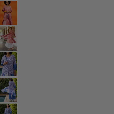
Ruimtes
Badkamer
Inrichting
Keuken & eetkamer
Shop de stijl
Klassiek en traditioneel interieur
Traditioneel interieur
Landelijk interieur
Speels interieur
Kleurrijk interieur