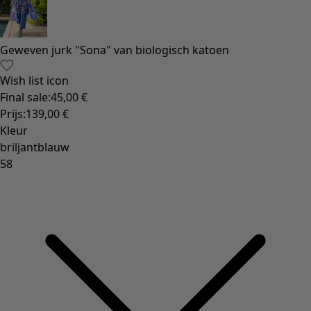
Gebloemde woonaccessoires
Natuurlijk
Bohemien interieur
Scandinavisch interieur
Gezellig interieur