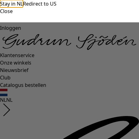
Stay in NL
Redirect to US
Close
Inloggen
Klantenservice
Onze winkels
Nieuwsbrief
Club
Catalogus bestellen
NL
NL