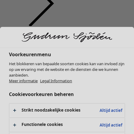
Kleding
Nieuw
Alle kleding
Jurken
Voorkeurenmenu
Tunieken
Het blokkeren van bepaalde soorten cookies kan van invloed zijn
Tops
op uw ervaring met de website en de diensten die we kunnen
Overhemden & blouses
aanbieden.
Vesten
Meer informatie
Legal Information
Gebreide truien
Cookievoorkeuren beheren
Gilets
Jassen
Broeken
Strikt noodzakelijke cookies
Altijd actief
Rokken
Schoenen
Functionele cookies
Altijd actief
Kimono's