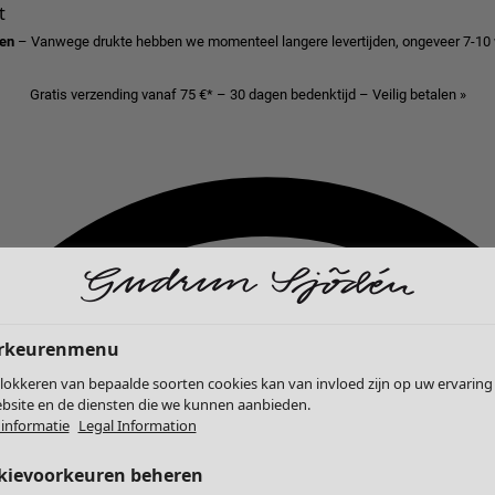
t
den
– Vanwege drukte hebben we momenteel langere levertijden, ongeveer 7-10
Gratis verzending vanaf 75 €* – 30 dagen bedenktijd – Veilig betalen »
rkeurenmenu
lokkeren van bepaalde soorten cookies kan van invloed zijn op uw ervaring
bsite en de diensten die we kunnen aanbieden.
informatie
Legal Information
kievoorkeuren beheren