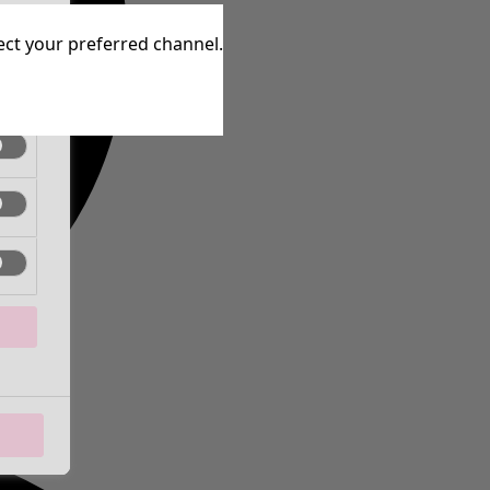
ctief
lect your preferred channel.
ctief