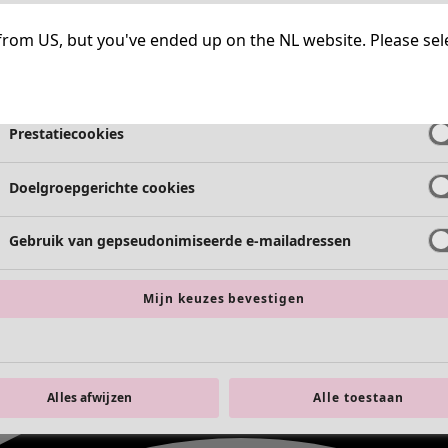
Strikt noodzakelijke cookies
Altijd a
ng from US, but you've ended up on the NL website. Please se
Functionele cookies
Altijd a
Prestatiecookies
Doelgroepgerichte cookies
Gebruik van gepseudonimiseerde e-mailadressen
Mijn keuzes bevestigen
Alles afwijzen
Alle toestaan