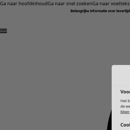
Ga naar hoofdinhoud
Ga naar snel zoeken
Ga naar voetteks
Belangrijke informatie over levertij
Voo
Het b
de we
Meer 
Coo