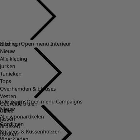
Kleding
Interieur
Open menu Interieur
Nieuw
Alle kleding
Jurken
Tunieken
Tops
Overhemden & blouses
Vesten
Interieur
Campaigns
Open menu Campaigns
Gebreide truien
Nieuw
Gilets
Alle woonartikelen
Jassen
Gordijnen
Broeken
Kussens & Kussenhoezen
Rokken
Vloerkleden