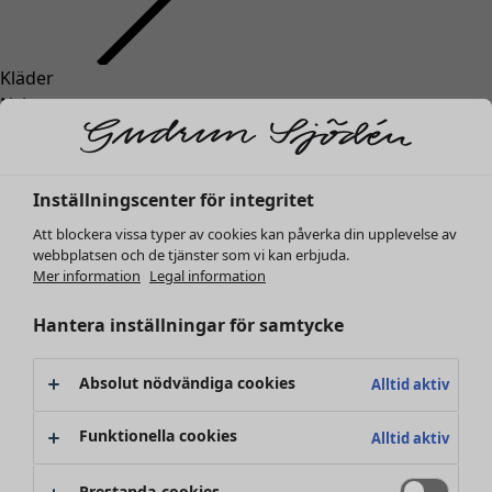
Kläder
Inredning
Öppna meny Inredning
Nyheter
Alla kläder
Klänningar
Tunikor
Inställningscenter för integritet
Toppar
Att blockera vissa typer av cookies kan påverka din upplevelse av
Skjortor & blusar
webbplatsen och de tjänster som vi kan erbjuda.
Koftor
Mer information
Legal information
Stickade tröjor
Inredning
Kampanjer
Öppna meny Kampanjer
Västar
Hantera inställningar för samtycke
Nyheter
Kappor & jackor
All inredning
Byxor
Gardiner
Absolut nödvändiga cookies
Alltid aktiv
Kjolar
Kuddar & kuddfodral
Skor
Mattor
Funktionella cookies
Alltid aktiv
Kimonos
Frotté
Böcker
Prestanda-cookies