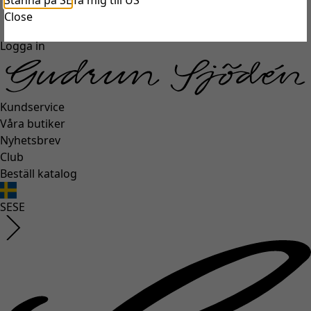
Stanna på SE
Ta mig till US
unexpectederror.buttontext
Close
Logga in
Kundservice
Våra butiker
Nyhetsbrev
Club
Beställ katalog
SE
SE