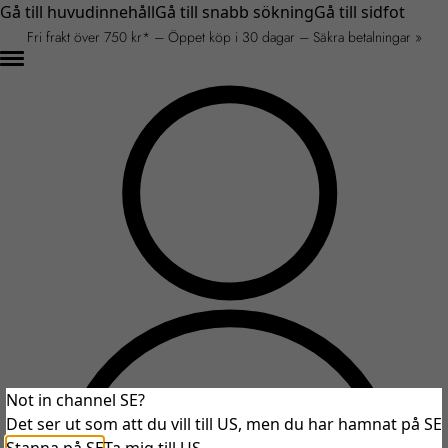
Gå till huvudinnehåll
Gå till snabb sökning
Gå till sidfot
Fri frakt över 750 kr* – Öppet köp i 30 dagar – Säkra betalningar »
Not in channel SE?
Det ser ut som att du vill till US, men du har hamnat på SE
An unexpected error occurred.