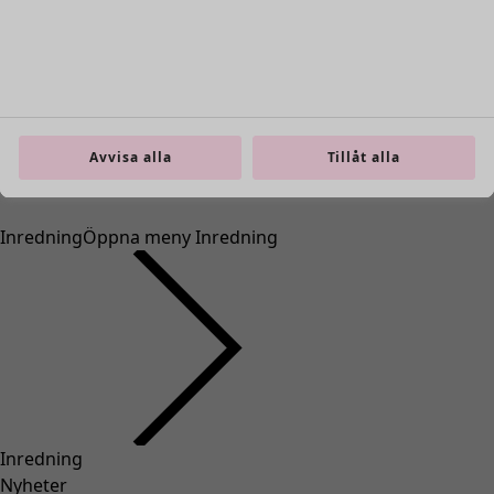
Levereras om 3-5 arbetsdagar, förutsatt att varan finns i
lager.
Produktinformation
Modell med rem runt ankeln som knäpps med ett
metallspänne. Mönstrad med broderade prickar.
Avvisa alla
Tillåt alla
Art.nr
21875
Färgnummer
99
Storlek och mått
Passform
Normal passform.
Material och produktion
Utsida i nappa, innersula och foder i läder. Kromfri
garvning av lädret. Yttersulan i gummi. Tillverkning i Ponte,
Portugal.