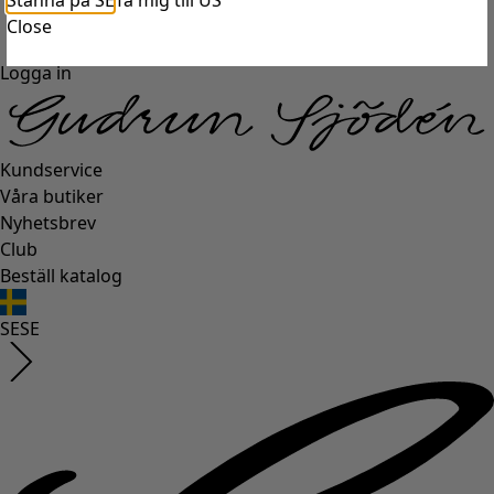
Stanna på SE
Ta mig till US
Close
Logga in
Kundservice
Våra butiker
Nyhetsbrev
Club
Beställ katalog
SE
SE