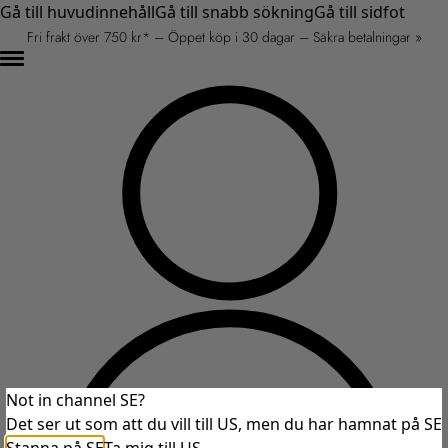
Gå till huvudinnehåll
Gå till snabb sökning
Gå till sidfot
Fri frakt över 750 kr* – Öppet köp i 30 dagar – Säkra betalningar »
Not in channel SE?
Det ser ut som att du vill till US, men du har hamnat på SE