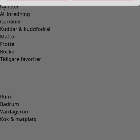
Nyheter
All inredning
Gardiner
Kuddar & kuddfodral
Mattor
Frotté
Böcker
Tidigare favoriter
Rum
Badrum
Vardagsrum
Kök & matplats