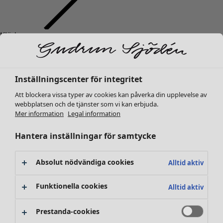
Kläder
Nyheter
Alla kläder
Klänningar
Inställningscenter för integritet
Tunikor
Toppar
Att blockera vissa typer av cookies kan påverka din upplevelse av
webbplatsen och de tjänster som vi kan erbjuda.
Skjortor & blusar
Mer information
Legal information
Koftor
Stickade tröjor
Hantera inställningar för samtycke
Västar
Kappor & jackor
Absolut nödvändiga cookies
Alltid aktiv
Byxor
Kjolar
Funktionella cookies
Alltid aktiv
Skor
Kimonos
Prestanda-cookies