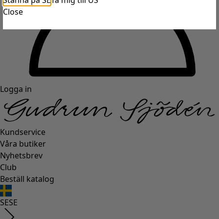
Stanna på SE
Ta mig till US
Close
Logga in
Kundservice
Våra butiker
Nyhetsbrev
Club
Beställ katalog
SE
SE