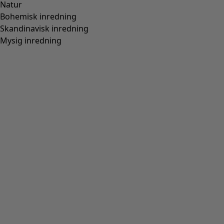
Storlek och mått
Passform
Normal passform.
Material och produktion
Utsida i nappa, innersula och foder i läder. Kromfri
garvning av lädret. Yttersulan i gummi. Tillverkning i Ponte,
Portugal.
Botanisera mera i vår skogarderob
Det är ingen hemlighet att vi gillar färg, utan tvärt om, det
är en av våra styrkor. Med prickar, tulpaner och fint
enfärgat har dina fötter möjlighet att traska in genom
säsongen och ta för sig.
Missa inga nyheter – få allt till din inkorg
Ange din e-mailadress
*
Ja tack »
*Genom att trycka på Ja tack godkänner du
vår
integritetspolicy
och samtycker till att prenumerera på