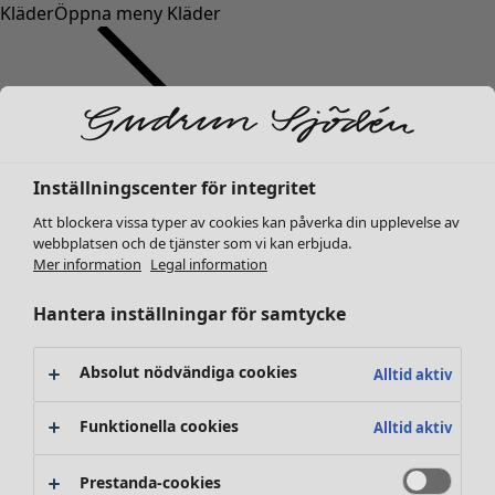
Kläder
Öppna meny Kläder
Inställningscenter för integritet
Kläder
Inredning
Öppna meny Inredning
Att blockera vissa typer av cookies kan påverka din upplevelse av
Nyheter
webbplatsen och de tjänster som vi kan erbjuda.
Alla kläder
Mer information
Legal information
Klänningar
Tunikor
Hantera inställningar för samtycke
Toppar
Skjortor & blusar
Absolut nödvändiga cookies
Alltid aktiv
Koftor
Stickade tröjor
Funktionella cookies
Inredning
Kampanjer
Öppna meny Kampanjer
Alltid aktiv
Västar
Nyheter
Kappor & jackor
All inredning
Prestanda-cookies