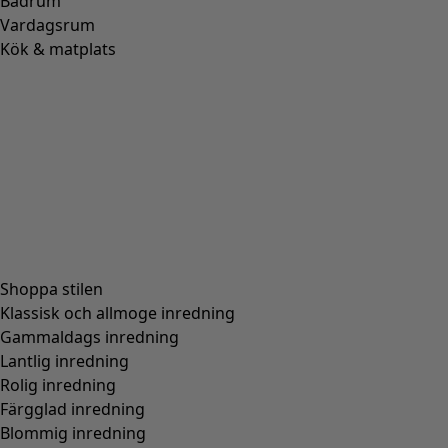
Sandal i nappa
Wish list icon
Pris
:
1 295 kr
Hitta rätt storlek
Lägg till i varukorgen
Slut i lager
Fri frakt på beställningar över 750 kr.
Öppet köp i 30 dagar.
Levereras om 3-5 arbetsdagar, förutsatt att varan finns i
lager.
Produktinformation
Modell med rem runt ankeln som knäpps med ett
metallspänne. Mönstrad med broderade prickar.
Art.nr
21875
Färgnummer
99