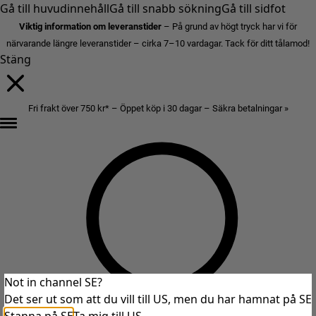
Gå till huvudinnehåll
Gå till snabb sökning
Gå till sidfot
Viktig information om leveranstider
– På grund av högt tryck har vi för
närvarande längre leveranstider – cirka 7–10 vardagar. Tack för ditt tålamod!
Stäng
Fri frakt över 750 kr* – Öppet köp i 30 dagar – Säkra betalningar »
Not in channel SE?
Det ser ut som att du vill till US, men du har hamnat på SE