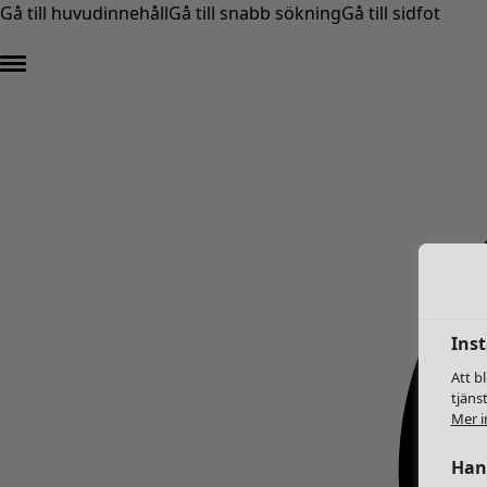
Gå till huvudinnehåll
Gå till snabb sökning
Gå till sidfot
Inst
Att b
tjäns
Mer i
Hant