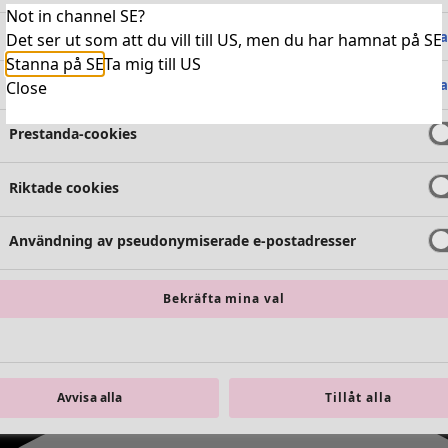
Not in channel SE?
Absolut nödvändiga cookies
Alltid 
Det ser ut som att du vill till US, men du har hamnat på SE
Stanna på SE
Ta mig till US
Funktionella cookies
Alltid 
Close
Prestanda-cookies
Riktade cookies
Användning av pseudonymiserade e-postadresser
Bekräfta mina val
Avvisa alla
Tillåt alla