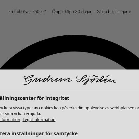
Fri frakt över 750 kr* – Öppet köp i 30 dagar – Säkra betalningar »
ällningscenter för integritet
lockera vissa typer av cookies kan påverka din upplevelse av webbplatsen o
ter som vi kan erbjuda.
nformation
Legal information
era inställningar för samtycke