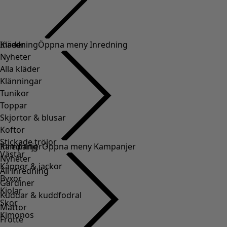
Kläder
Inredning
Öppna meny Inredning
Nyheter
Alla kläder
Klänningar
Tunikor
Toppar
Skjortor & blusar
Koftor
Stickade tröjor
Inredning
Kampanjer
Öppna meny Kampanjer
Västar
Nyheter
Kappor & jackor
All inredning
Byxor
Gardiner
Kjolar
Kuddar & kuddfodral
Skor
Mattor
Kimonos
Frotté