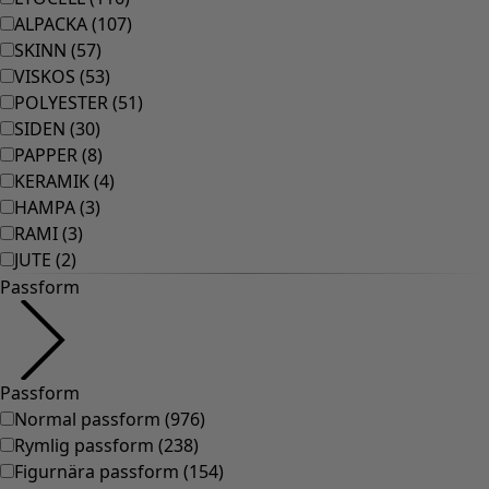
Rum
Badrum
Vardagsrum
Kök & matplats
Shoppa stilen
Klassisk och allmoge inredning