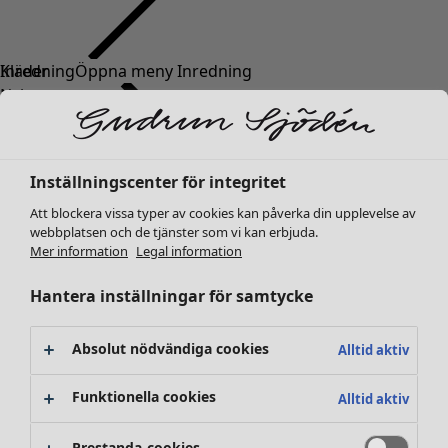
Kläder
Nyheter
Alla kläder
Klänningar
Tunikor
Inställningscenter för integritet
Toppar
Att blockera vissa typer av cookies kan påverka din upplevelse av
Skjortor & blusar
webbplatsen och de tjänster som vi kan erbjuda.
Koftor
Mer information
Legal information
Stickade tröjor
Västar
Hantera inställningar för samtycke
Kappor & jackor
Byxor
Absolut nödvändiga cookies
Alltid aktiv
Kjolar
Skor
Funktionella cookies
Alltid aktiv
Kimonos
Prestanda-cookies