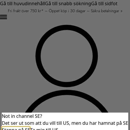
Gå till huvudinnehåll
Gå till snabb sökning
Gå till sidfot
Fri frakt över 750 kr* – Öppet köp i 30 dagar – Säkra betalningar »
Not in channel SE?
Det ser ut som att du vill till US, men du har hamnat på SE