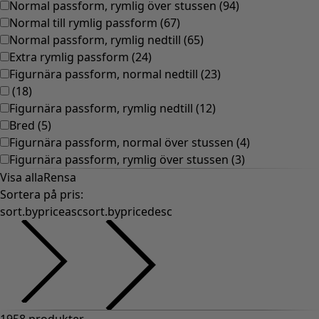
Gammaldags inredning
Lantlig inredning
Rolig inredning
Färgglad inredning
Blommig inredning
Natur
Bohemisk inredning
Skandinavisk inredning
Mysig inredning