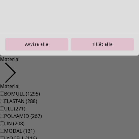
Inredning
Öppna meny Inredning
Avvisa alla
Tillåt alla
Inredning
Nyheter
All inredning
Gardiner
Kuddar & kuddfodral
Mattor
Frotté
Böcker
Tidigare favoriter