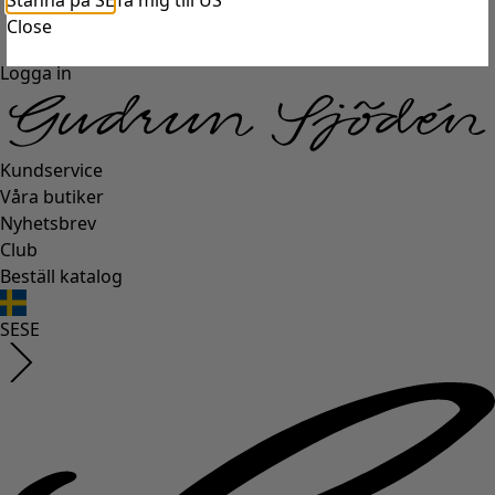
Stanna på SE
Ta mig till US
Close
Logga in
Kundservice
Våra butiker
Nyhetsbrev
Club
Beställ katalog
SE
SE