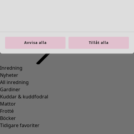
Inredning
Öppna meny Inredning
Avvisa alla
Tillåt alla
Inredning
Nyheter
All inredning
Gardiner
Kuddar & kuddfodral
Mattor
Frotté
Böcker
Tidigare favoriter