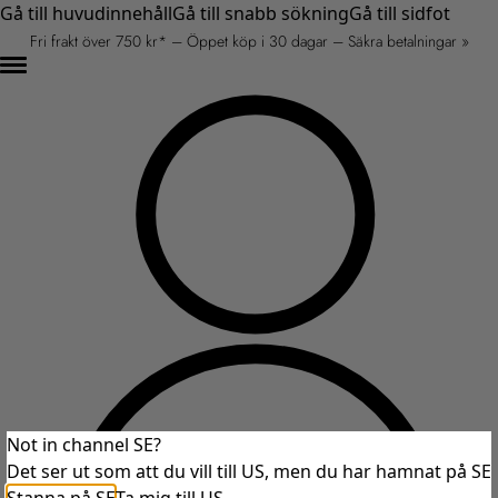
Gå till huvudinnehåll
Gå till snabb sökning
Gå till sidfot
Fri frakt över 750 kr* – Öppet köp i 30 dagar – Säkra betalningar »
Not in channel SE?
Det ser ut som att du vill till US, men du har hamnat på SE