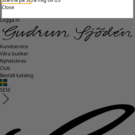
Stanna på SE
Ta mig till US
Close
Logga in
Kundservice
Våra butiker
Nyhetsbrev
Club
Beställ katalog
SE
SE