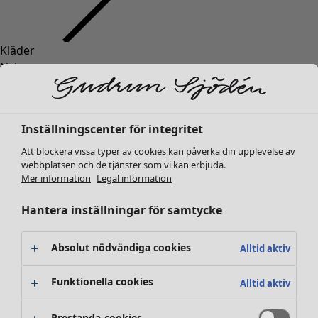
Kläder
Nyheter
Alla kläder
Klänningar
Tunikor
Inställningscenter för integritet
Toppar
Att blockera vissa typer av cookies kan påverka din upplevelse av
Skjortor & blusar
webbplatsen och de tjänster som vi kan erbjuda.
Koftor
Mer information
Legal information
Stickade tröjor
Västar
Hantera inställningar för samtycke
Kappor & jackor
Byxor
Absolut nödvändiga cookies
Alltid aktiv
Kjolar
Skor
Funktionella cookies
Alltid aktiv
Kimonos
Prestanda-cookies