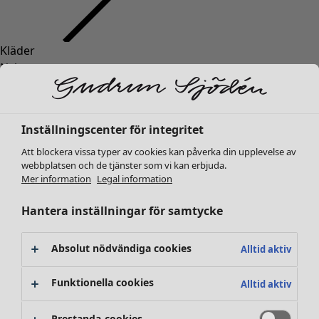
Kläder
Nyheter
Alla kläder
Klänningar
Tunikor
Inställningscenter för integritet
Toppar
Att blockera vissa typer av cookies kan påverka din upplevelse av
Skjortor & blusar
webbplatsen och de tjänster som vi kan erbjuda.
Koftor
Mer information
Legal information
Stickade tröjor
Västar
Hantera inställningar för samtycke
Kappor & jackor
Byxor
Absolut nödvändiga cookies
Alltid aktiv
Kjolar
Skor
Funktionella cookies
Alltid aktiv
Kimonos
Prestanda-cookies