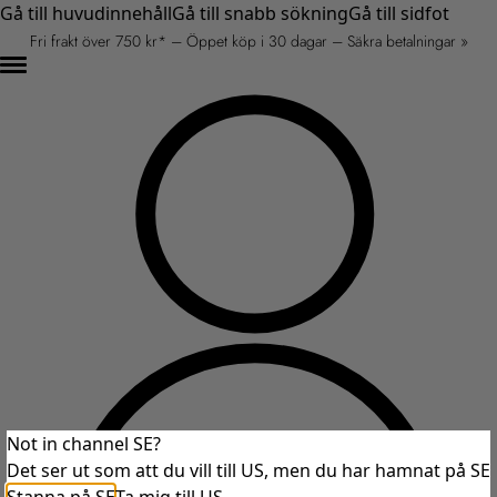
Gå till huvudinnehåll
Gå till snabb sökning
Gå till sidfot
Fri frakt över 750 kr* – Öppet köp i 30 dagar – Säkra betalningar »
Not in channel SE?
Det ser ut som att du vill till US, men du har hamnat på SE