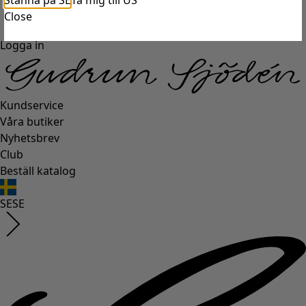
Stanna på SE
Ta mig till US
Close
Logga in
Kundservice
Våra butiker
Nyhetsbrev
Club
Beställ katalog
SE
SE