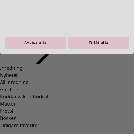
Inredning
Öppna meny Inredning
Avvisa alla
Tillåt alla
Inredning
Nyheter
All inredning
Gardiner
Kuddar & kuddfodral
Mattor
Frotté
Böcker
Tidigare favoriter