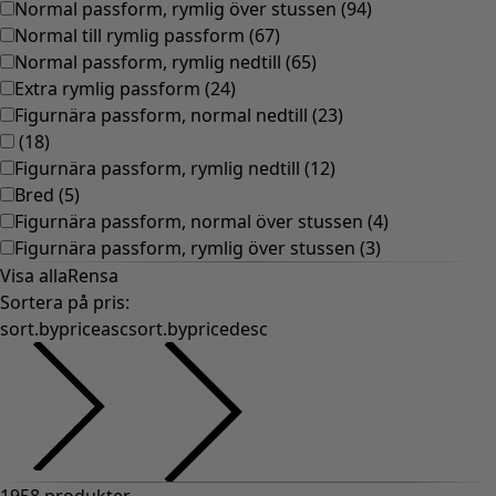
Gammaldags inredning
Lantlig inredning
Rolig inredning
Färgglad inredning
Blommig inredning
Natur
Bohemisk inredning
Skandinavisk inredning
Mysig inredning