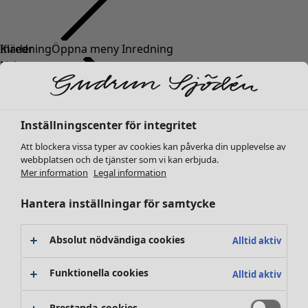
Kläder
Nyheter
Alla kläder
Klänningar
Tunikor
Inställningscenter för integritet
Toppar
Att blockera vissa typer av cookies kan påverka din upplevelse av
Skjortor & blusar
webbplatsen och de tjänster som vi kan erbjuda.
Koftor
Mer information
Legal information
Stickade tröjor
Västar
Hantera inställningar för samtycke
Kappor & jackor
Byxor
Absolut nödvändiga cookies
Alltid aktiv
Kjolar
Skor
Funktionella cookies
Alltid aktiv
Kimonos
Prestanda-cookies