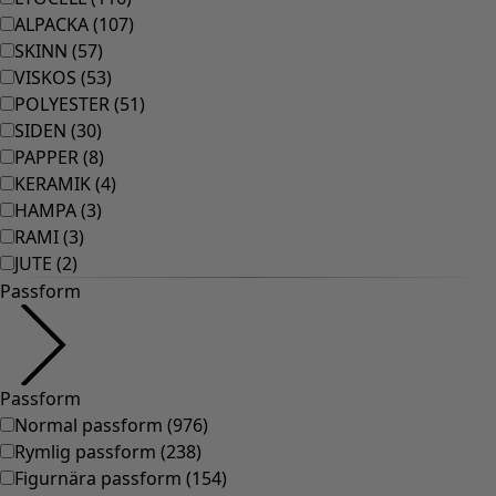
Rum
Badrum
Vardagsrum
Kök & matplats
Shoppa stilen
Klassisk och allmoge inredning