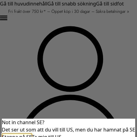
Gå till huvudinnehåll
Gå till snabb sökning
Gå till sidfot
Fri frakt över 750 kr* – Öppet köp i 30 dagar – Säkra betalningar »
Not in channel SE?
Det ser ut som att du vill till US, men du har hamnat på SE