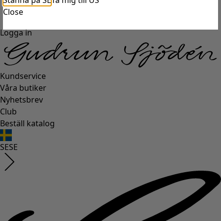
Stanna på SE
Ta mig till US
Close
Logga in
Kundservice
Våra butiker
Nyhetsbrev
Club
Beställ katalog
SE
SE