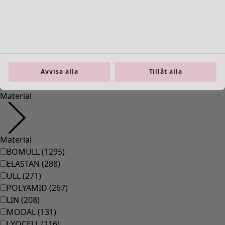
Inredning
Öppna meny Inredning
Avvisa alla
Tillåt alla
Inredning
Nyheter
All inredning
Gardiner
Kuddar & kuddfodral
Mattor
Frotté
Böcker
Tidigare favoriter