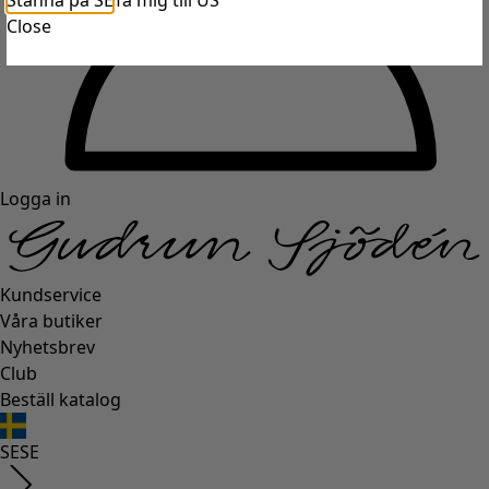
Stanna på SE
Ta mig till US
Close
Logga in
Kundservice
Våra butiker
Nyhetsbrev
Club
Beställ katalog
SE
SE