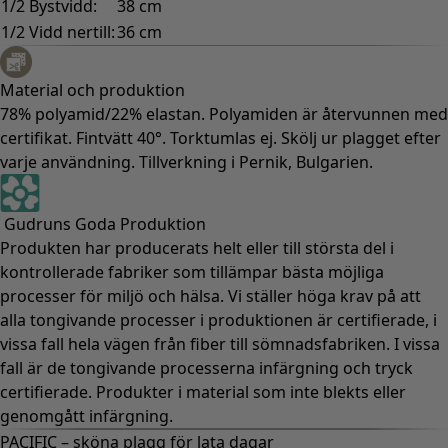
Gammaldags inredning
Lantlig inredning
Rolig inredning
Färgglad inredning
Blommig inredning
Natur
Bohemisk inredning
Skandinavisk inredning
Mysig inredning