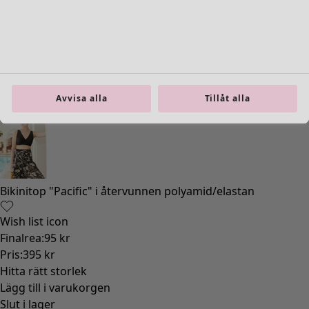
Inredning
Öppna meny Inredning
Avvisa alla
Tillåt alla
Inredning
Nyheter
All inredning
Gardiner
Kuddar & kuddfodral
Mattor
Frotté
Böcker
Tidigare favoriter