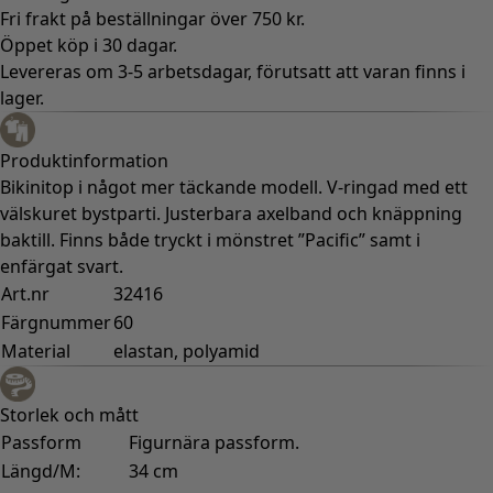
Rum
Badrum
Vardagsrum
Kök & matplats
Shoppa stilen
Klassisk och allmoge inredning