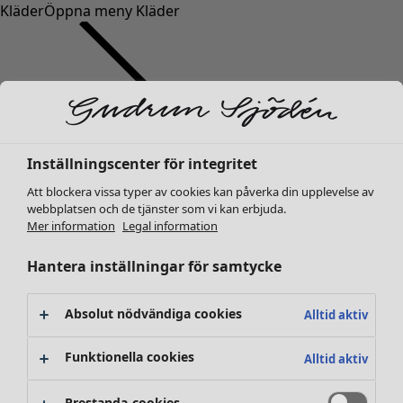
Kläder
Öppna meny Kläder
Inställningscenter för integritet
Kläder
Nyheter
Att blockera vissa typer av cookies kan påverka din upplevelse av
webbplatsen och de tjänster som vi kan erbjuda.
Alla kläder
Mer information
Legal information
Klänningar
Tunikor
Hantera inställningar för samtycke
Toppar
Skjortor & blusar
Absolut nödvändiga cookies
Alltid aktiv
Koftor
Stickade tröjor
Funktionella cookies
Alltid aktiv
Västar
Kappor & jackor
Prestanda-cookies