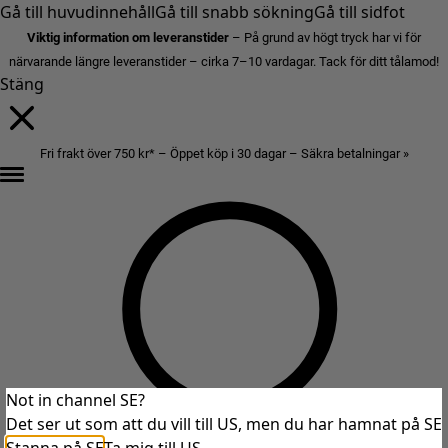
Gå till huvudinnehåll
Gå till snabb sökning
Gå till sidfot
Viktig information om leveranstider
– På grund av högt tryck har vi för
närvarande längre leveranstider – cirka 7–10 vardagar. Tack för ditt tålamod!
Stäng
Fri frakt över 750 kr* – Öppet köp i 30 dagar – Säkra betalningar »
Not in channel SE?
Det ser ut som att du vill till US, men du har hamnat på SE