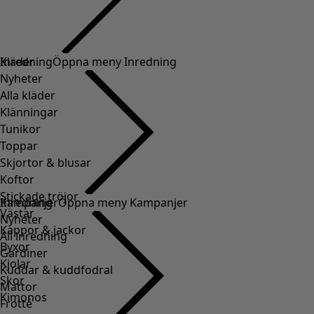
Kläder
Inredning
Öppna meny Inredning
Nyheter
Alla kläder
Klänningar
Tunikor
Toppar
Skjortor & blusar
Koftor
Stickade tröjor
Inredning
Kampanjer
Öppna meny Kampanjer
Västar
Nyheter
Kappor & jackor
All inredning
Byxor
Gardiner
Kjolar
Kuddar & kuddfodral
Skor
Mattor
Kimonos
Frotté