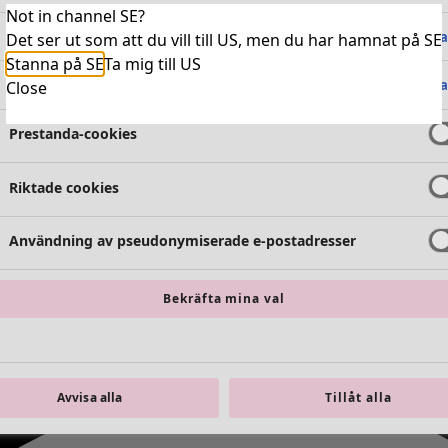
Not in channel SE?
Absolut nödvändiga cookies
Alltid 
Det ser ut som att du vill till US, men du har hamnat på SE
Stanna på SE
Ta mig till US
Funktionella cookies
Alltid 
Close
Prestanda-cookies
Riktade cookies
Användning av pseudonymiserade e-postadresser
Bekräfta mina val
Avvisa alla
Tillåt alla