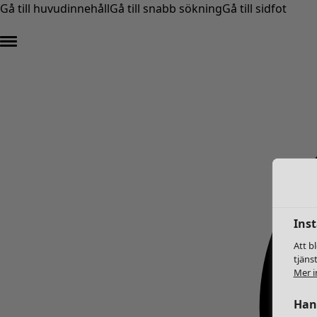
Gå till huvudinnehåll
Gå till snabb sökning
Gå till sidfot
Inst
Att b
tjäns
Mer i
Hant