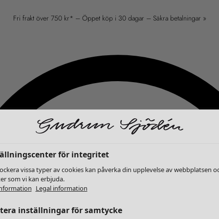
Fri frakt över 750 kr* – Öppet köp i 30 dagar – Säkra betalningar »
ällningscenter för integritet
lockera vissa typer av cookies kan påverka din upplevelse av webbplatsen o
ter som vi kan erbjuda.
nformation
Legal information
era inställningar för samtycke