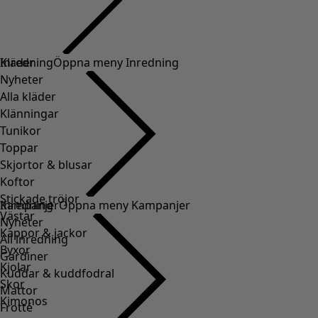
Kläder
Inredning
Öppna meny Inredning
Nyheter
Alla kläder
Klänningar
Tunikor
Toppar
Skjortor & blusar
Koftor
Stickade tröjor
Inredning
Kampanjer
Öppna meny Kampanjer
Västar
Nyheter
Kappor & jackor
All inredning
Byxor
Gardiner
Kjolar
Kuddar & kuddfodral
Skor
Mattor
Kimonos
Frotté