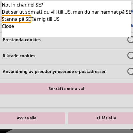
Not in channel SE?
Absolut nödvändiga cookies
Alltid 
Det ser ut som att du vill till US, men du har hamnat på SE
Stanna på SE
Ta mig till US
Funktionella cookies
Alltid 
Close
Prestanda-cookies
Riktade cookies
Användning av pseudonymiserade e-postadresser
Bekräfta mina val
Avvisa alla
Tillåt alla