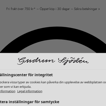
Fri frakt över 750 kr* – Öppet köp i 30 dagar – Säkra betalningar »
ällningscenter för integritet
lockera vissa typer av cookies kan påverka din upplevelse av webbplatsen o
ter som vi kan erbjuda.
nformation
Legal information
era inställningar för samtycke