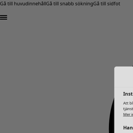
Gå till huvudinnehåll
Gå till snabb sökning
Gå till sidfot
Inst
Att b
tjäns
Mer i
Hant