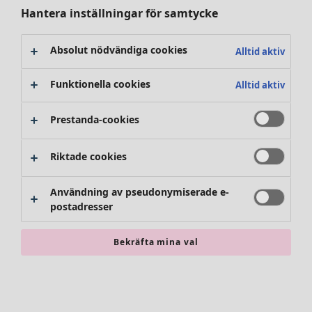
Kläder
Öppna meny Kläder
Hantera inställningar för samtycke
Absolut nödvändiga cookies
Alltid aktiv
Funktionella cookies
Alltid aktiv
Prestanda-cookies
Kläder
Inredning
Öppna meny Inredning
Nyheter
Riktade cookies
Alla kläder
Klänningar
Användning av pseudonymiserade e-
Tunikor
postadresser
Toppar
Skjortor & blusar
Bekräfta mina val
Koftor
Stickade tröjor
Inredning
Kampanjer
Öppna meny Kampanjer
Västar
Nyheter
Kappor & jackor
All inredning