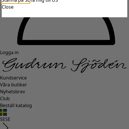
Stanna på SE
Ta mig till US
Close
Logga in
Kundservice
Våra butiker
Nyhetsbrev
Club
Beställ katalog
SE
SE