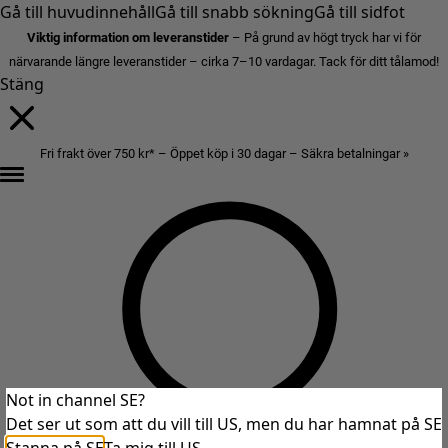
Gå till huvudinnehåll
Gå till snabb sökning
Gå till sidfot
Viktig information om leveranstider
– På grund av högt tryck har vi för
närvarande längre leveranstider – cirka 7–10 vardagar. Tack för ditt tålamod!
Stäng
Fri frakt över 750 kr* – Öppet köp i 30 dagar – Säkra betalningar »
Not in channel SE?
Det ser ut som att du vill till US, men du har hamnat på SE