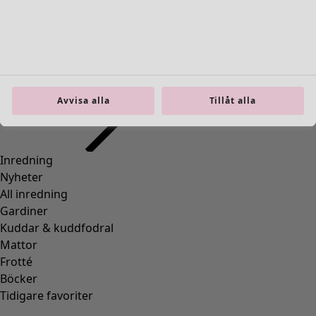
Inredning
Öppna meny Inredning
Avvisa alla
Tillåt alla
Inredning
Nyheter
All inredning
Gardiner
Kuddar & kuddfodral
Mattor
Frotté
Böcker
Tidigare favoriter