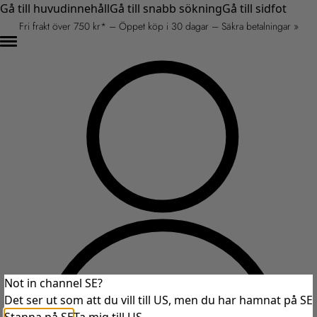
Gå till huvudinnehåll
Gå till snabb sökning
Gå till sidfot
Fri frakt över 750 kr* – Öppet köp i 30 dagar – Säkra betalningar »
Not in channel SE?
Det ser ut som att du vill till US, men du har hamnat på SE