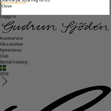
Stanna på SE
Ta mig till US
Close
Logga in
Kundservice
Våra butiker
Nyhetsbrev
Club
Beställ katalog
SE
SE