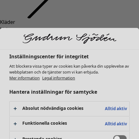
Kläder
Nyheter
Alla kläder
Klänningar
Tunikor
Inställningscenter för integritet
Toppar
Att blockera vissa typer av cookies kan påverka din upplevelse av
Skjortor & blusar
webbplatsen och de tjänster som vi kan erbjuda.
Koftor
Mer information
Legal information
Stickade tröjor
Västar
Hantera inställningar för samtycke
Kappor & jackor
Byxor
Absolut nödvändiga cookies
Alltid aktiv
Kjolar
Skor
Funktionella cookies
Alltid aktiv
Kimonos
Prestanda-cookies