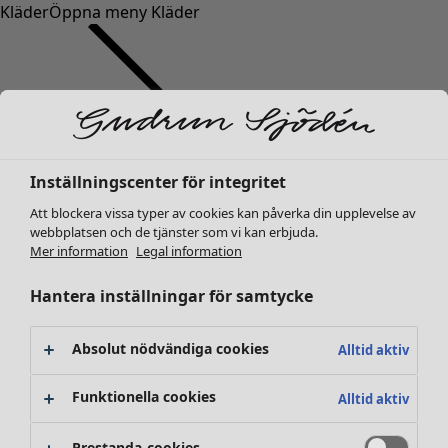
Kläder
Öppna meny Kläder
Inställningscenter för integritet
Kläder
Inredning
Öppna meny Inredning
Nyheter
Att blockera vissa typer av cookies kan påverka din upplevelse av
webbplatsen och de tjänster som vi kan erbjuda.
Alla kläder
Mer information
Legal information
Klänningar
Tunikor
Hantera inställningar för samtycke
Toppar
Skjortor & blusar
Absolut nödvändiga cookies
Alltid aktiv
Koftor
Stickade tröjor
Inredning
Kampanjer
Öppna meny Kampanjer
Funktionella cookies
Alltid aktiv
Västar
Nyheter
Kappor & jackor
All inredning
Prestanda-cookies