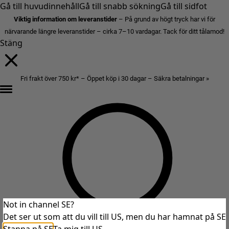
Gå till huvudinnehåll
Gå till snabb sökning
Gå till sidfot
Viktig information om leveranstider
– På grund av högt tryck har vi för
närvarande längre leveranstider – cirka 7–10 vardagar. Tack för ditt tålamod!
Stäng
Fri frakt över 750 kr* – Öppet köp i 30 dagar – Säkra betalningar »
Not in channel SE?
Det ser ut som att du vill till US, men du har hamnat på SE