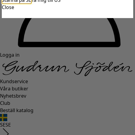
Stanna på SE
Ta mig till US
Close
Logga in
Kundservice
Våra butiker
Nyhetsbrev
Club
Beställ katalog
SE
SE