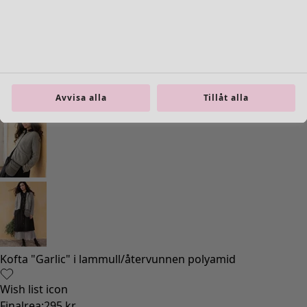
Avvisa alla
Tillåt alla
Kofta "Garlic" i lammull/återvunnen polyamid
Wish list icon
Finalrea
:
295 kr