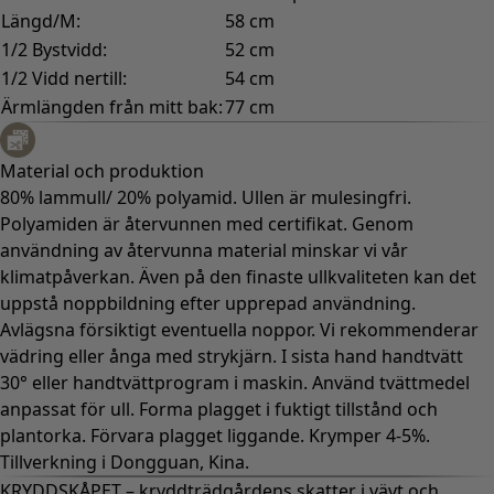
Längd/M:
58 cm
1/2 Bystvidd:
52 cm
1/2 Vidd nertill:
54 cm
Ärmlängden från mitt bak:
77 cm
Material och produktion
80% lammull/ 20% polyamid. Ullen är mulesingfri.
Polyamiden är återvunnen med certifikat. Genom
användning av återvunna material minskar vi vår
klimatpåverkan. Även på den finaste ullkvaliteten kan det
uppstå noppbildning efter upprepad användning.
Avlägsna försiktigt eventuella noppor. Vi rekommenderar
vädring eller ånga med strykjärn. I sista hand handtvätt
30° eller handtvättprogram i maskin. Använd tvättmedel
anpassat för ull. Forma plagget i fuktigt tillstånd och
plantorka. Förvara plagget liggande. Krymper 4-5%.
Tillverkning i Dongguan, Kina.
KRYDDSKÅPET – kryddträdgårdens skatter i vävt och