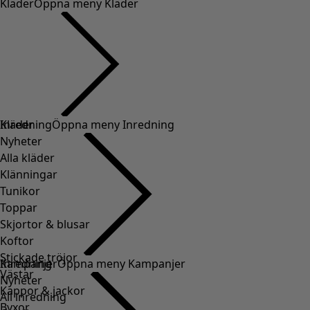
Kläder
Öppna meny Kläder
Kläder
Inredning
Öppna meny Inredning
Nyheter
Alla kläder
Klänningar
Tunikor
Toppar
Skjortor & blusar
Koftor
Stickade tröjor
Inredning
Kampanjer
Öppna meny Kampanjer
Västar
Nyheter
Kappor & jackor
All inredning
Byxor