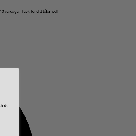
10 vardagar. Tack för ditt tålamod!
ch de