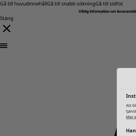
Gå till huvudinnehåll
Gå till snabb sökning
Gå till sidfot
Viktig information om leveransti
Stäng
Inst
Att b
tjäns
Mer i
Hant