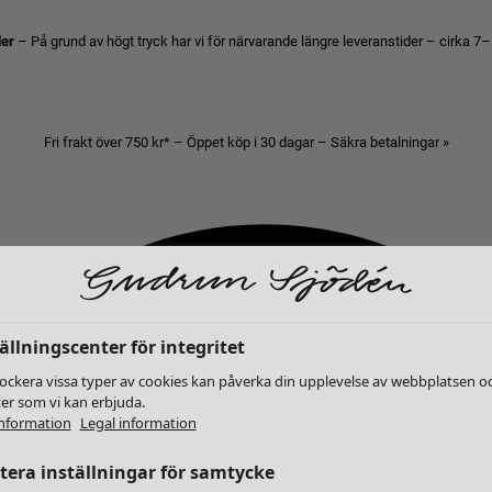
der
– På grund av högt tryck har vi för närvarande längre leveranstider – cirka 7–
Fri frakt över 750 kr* – Öppet köp i 30 dagar – Säkra betalningar »
ällningscenter för integritet
lockera vissa typer av cookies kan påverka din upplevelse av webbplatsen o
ter som vi kan erbjuda.
nformation
Legal information
era inställningar för samtycke