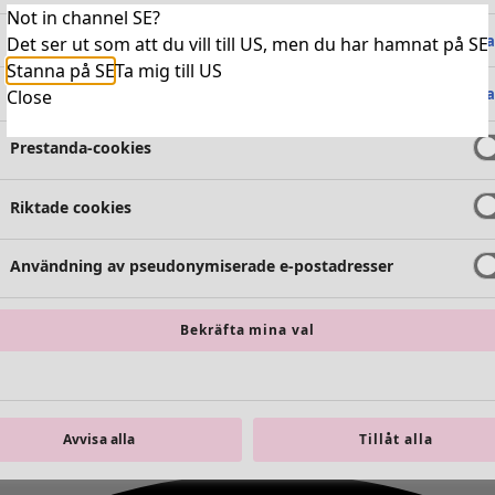
Not in channel SE?
Absolut nödvändiga cookies
Alltid 
Det ser ut som att du vill till US, men du har hamnat på SE
Stanna på SE
Ta mig till US
Funktionella cookies
Alltid 
Close
Prestanda-cookies
Riktade cookies
Användning av pseudonymiserade e-postadresser
Bekräfta mina val
Avvisa alla
Tillåt alla