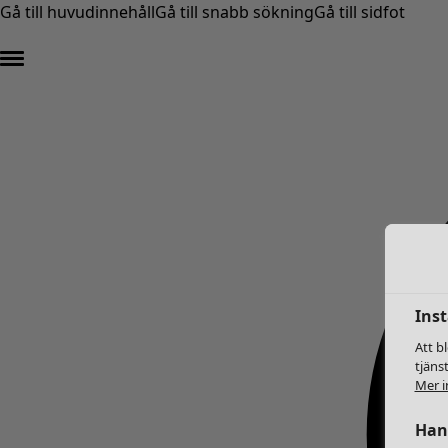
Gå till huvudinnehåll
Gå till snabb sökning
Gå till sidfot
Inst
Att b
tjäns
Mer i
Hant