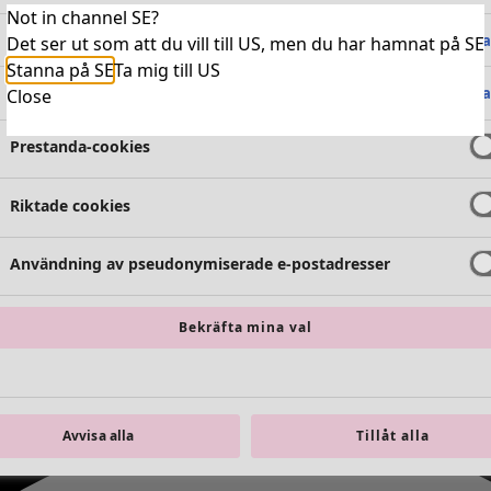
Not in channel SE?
Absolut nödvändiga cookies
Alltid 
Det ser ut som att du vill till US, men du har hamnat på SE
Stanna på SE
Ta mig till US
Funktionella cookies
Alltid 
Close
Prestanda-cookies
Riktade cookies
Användning av pseudonymiserade e-postadresser
Bekräfta mina val
Avvisa alla
Tillåt alla