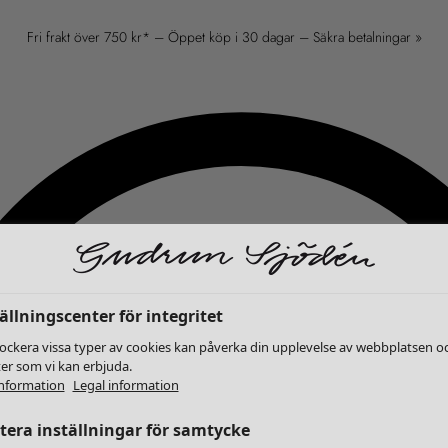
Fri frakt över 750 kr* – Öppet köp i 30 dagar – Säkra betalningar »
ällningscenter för integritet
lockera vissa typer av cookies kan påverka din upplevelse av webbplatsen o
ter som vi kan erbjuda.
nformation
Legal information
era inställningar för samtycke