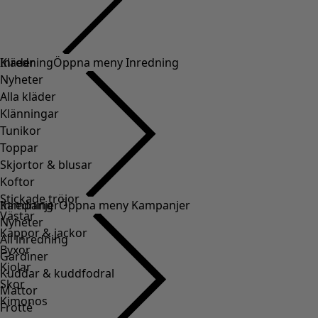
Kläder
Inredning
Öppna meny Inredning
Nyheter
Alla kläder
Klänningar
Tunikor
Toppar
Skjortor & blusar
Koftor
Stickade tröjor
Inredning
Kampanjer
Öppna meny Kampanjer
Västar
Nyheter
Kappor & jackor
All inredning
Byxor
Gardiner
Kjolar
Kuddar & kuddfodral
Skor
Mattor
Kimonos
Frotté