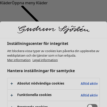
Kläder
Öppna meny Kläder
Inställningscenter för integritet
Kläder
Nyheter
Att blockera vissa typer av cookies kan påverka din upplevelse av
webbplatsen och de tjänster som vi kan erbjuda.
Alla kläder
Mer information
Legal information
Klänningar
Tunikor
Hantera inställningar för samtycke
Toppar
Skjortor & blusar
Absolut nödvändiga cookies
Alltid aktiv
Koftor
Stickade tröjor
Funktionella cookies
Alltid aktiv
Västar
Kappor & jackor
Prestanda-cookies