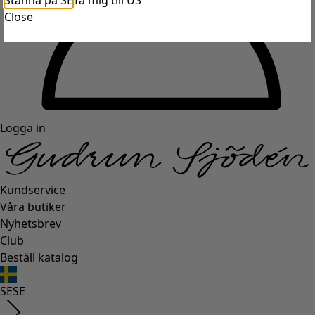
Stanna på SE
Ta mig till US
Close
Logga in
Kundservice
Våra butiker
Nyhetsbrev
Club
Beställ katalog
SE
SE