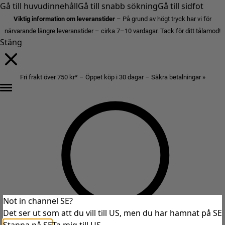
Gå till huvudinnehåll
Gå till snabb sökning
Gå till sidfot
Viktig information om leveranstider
– På grund av högt tryck har vi för
närvarande längre leveranstider – cirka 7–10 vardagar. Tack för ditt tålamod!
Stäng
Fri frakt över 750 kr* – Öppet köp i 30 dagar – Säkra betalningar »
Not in channel SE?
Det ser ut som att du vill till US, men du har hamnat på SE