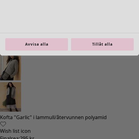
Inredning
Öppna meny Inredning
Avvisa alla
Tillåt alla
Inredning
Nyheter
All inredning
Gardiner
Kuddar & kuddfodral
Mattor
Frotté
Böcker
Tidigare favoriter