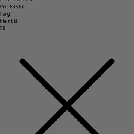
Rum
Badrum
Vardagsrum
Kök & matplats
Shoppa stilen
Klassisk och allmoge inredning