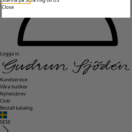
Stanna på SE
Ta mig till US
Close
Logga in
Kundservice
Våra butiker
Nyhetsbrev
Club
Beställ katalog
SE
SE