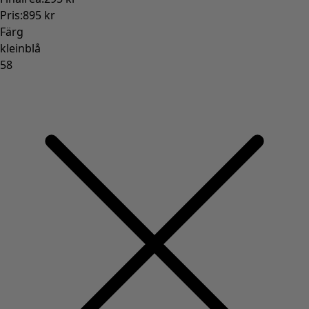
Rum
Badrum
Vardagsrum
Kök & matplats
Shoppa stilen
Klassisk och allmoge inredning