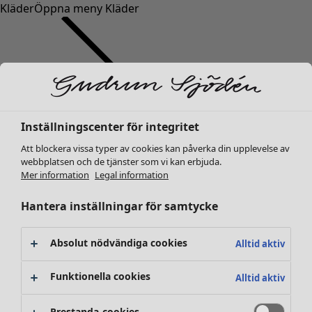
Kläder
Öppna meny Kläder
Inställningscenter för integritet
Kläder
Nyheter
Att blockera vissa typer av cookies kan påverka din upplevelse av
webbplatsen och de tjänster som vi kan erbjuda.
Alla kläder
Mer information
Legal information
Klänningar
Tunikor
Hantera inställningar för samtycke
Toppar
Skjortor & blusar
Absolut nödvändiga cookies
Alltid aktiv
Koftor
Stickade tröjor
Funktionella cookies
Alltid aktiv
Västar
Kappor & jackor
Prestanda-cookies