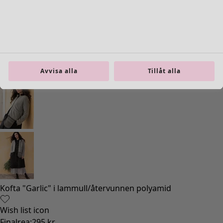
Inredning
Öppna meny Inredning
Avvisa alla
Tillåt alla
Inredning
Nyheter
All inredning
Gardiner
Kuddar & kuddfodral
Mattor
Frotté
Böcker
Tidigare favoriter