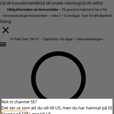
Gå till huvudinnehåll
Gå till snabb sökning
Gå till sidfot
Viktig information om leveranstider
– På grund av högt tryck har vi för
närvarande längre leveranstider – cirka 7–10 vardagar. Tack för ditt tålamod!
Stäng
Fri frakt över 750 kr* – Öppet köp i 30 dagar – Säkra betalningar »
Not in channel SE?
Det ser ut som att du vill till US, men du har hamnat på SE