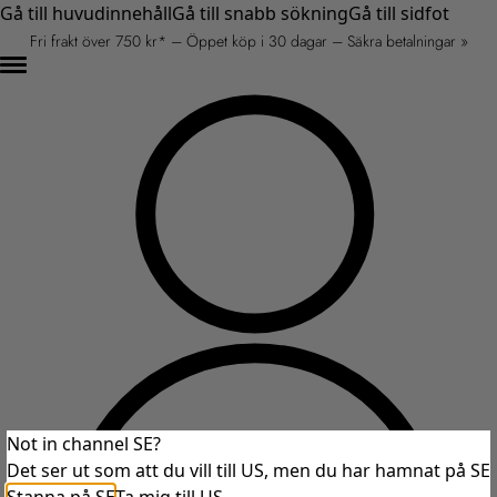
Gå till huvudinnehåll
Gå till snabb sökning
Gå till sidfot
Fri frakt över 750 kr* – Öppet köp i 30 dagar – Säkra betalningar »
Not in channel SE?
Det ser ut som att du vill till US, men du har hamnat på SE