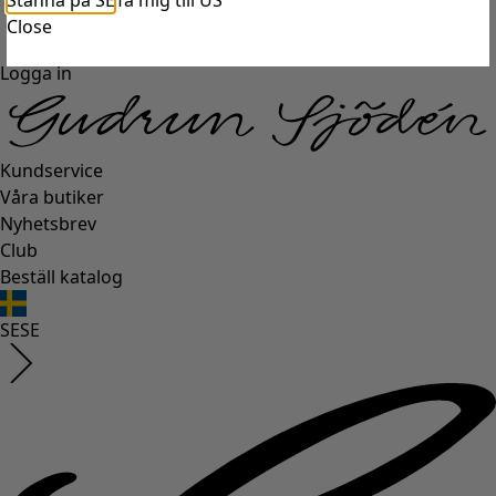
Stanna på SE
Ta mig till US
Close
Logga in
Kundservice
Våra butiker
Nyhetsbrev
Club
Beställ katalog
SE
SE