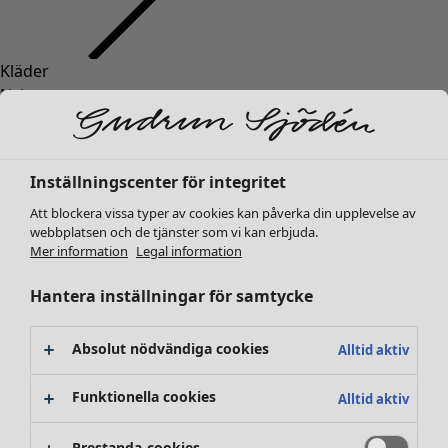
Kläder
Inredning
Öppna meny Inredning
Nyheter
Alla kläder
Klänningar
Tunikor
Inställningscenter för integritet
Toppar
Att blockera vissa typer av cookies kan påverka din upplevelse av
Skjortor & blusar
webbplatsen och de tjänster som vi kan erbjuda.
Koftor
Mer information
Legal information
Stickade tröjor
Inredning
Kampanjer
Öppna meny Kampanjer
Västar
Hantera inställningar för samtycke
Nyheter
Kappor & jackor
All inredning
Byxor
Gardiner
Absolut nödvändiga cookies
Alltid aktiv
Kjolar
Kuddar & kuddfodral
Skor
Mattor
Funktionella cookies
Alltid aktiv
Kimonos
Frotté
Böcker
Prestanda-cookies