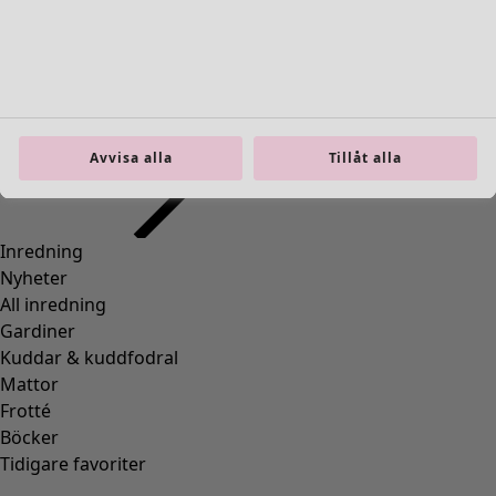
Avvisa alla
Tillåt alla
Kofta "Garlic" i lammull/återvunnen polyamid
Wish list icon
Finalrea
:
295 kr
Pris
:
895 kr
Färg
ljusgrå melange
92